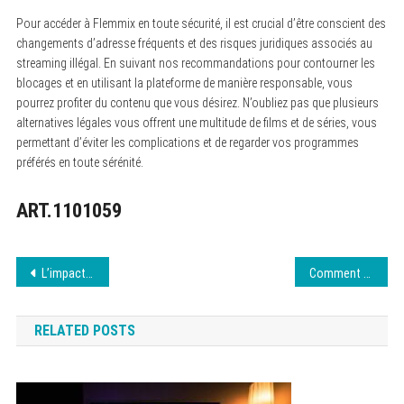
Pour accéder à Flemmix en toute sécurité, il est crucial d’être conscient des
changements d’adresse fréquents et des risques juridiques associés au
streaming illégal. En suivant nos recommandations pour contourner les
blocages et en utilisant la plateforme de manière responsable, vous
pourrez profiter du contenu que vous désirez. N’oubliez pas que plusieurs
alternatives légales vous offrent une multitude de films et de séries, vous
permettant d’éviter les complications et de regarder vos programmes
préférés en toute sérénité.
ART.1101059
Navigation
L’impact des cryptos sur l’économie mondiale
Comment optimiser son site web efficacement ?
de
RELATED POSTS
l’article