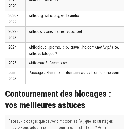
2020
2020–
wiflix.org, wiflix.city, wiflix.audio
2022
2022–
wiflix.cx, .zone, .name, .voto, .bet
2023
2024
wiflix.cloud, .promo, .bio, .travel, .hd.com/.net/.vip/.site,
wiflix-catalogue.*
2025
wiflix-max.*, flemmix.ws
Juin
Passage à Flemmix → domaine actuel : onflemme.com
2025
Contournement des blocages :
vos meilleures astuces
Face aux blocages que peuvent imposer les FAI, quelles stratégies
pouvez-vous adopter pour contourner ces restrictions ? Voici