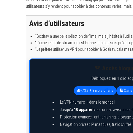
utilisateurs s’y rendent pour accéder à des contenus variés, mais c
Avis d’utilisateurs
“Gozirav a une belle sélection de films, mais j’hésite à l’util
“L’expérience de streaming est bonne, mais je suis préoccup
“Je préfère utiliser un VPN pour accéder à Gozirav, cela me r
🚨 Accès bloqué
Débloquez en 1 clic et 
🎁 -73% + 3 mois offerts
🛍️ Cart
Le VPN numéro 1 dans le monde !
Jusqu’à
10 appareils
sécurisés avec un seu
Protection avancée : anti-phishing, blocage
Navigation privée : IP masquée, trafic chiffré