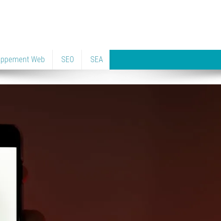
oppement Web
SEO
SEA