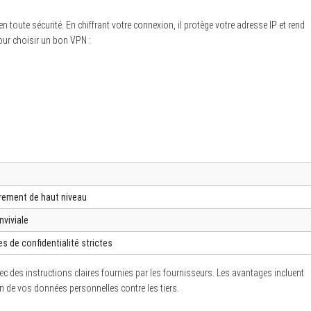
n toute sécurité. En chiffrant votre connexion, il protège votre adresse IP et rend
 pour choisir un bon VPN :
frement de haut niveau
nviviale
es de confidentialité strictes
c des instructions claires fournies par les fournisseurs. Les avantages incluent
n de vos données personnelles contre les tiers.