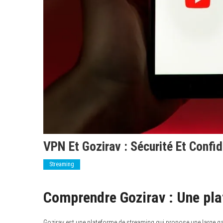
VPN Et Gozirav : Sécurité Et Confid
Streaming
Comprendre Gozirav : Une pla
Gozirav est une plateforme de streaming qui propose une large gam