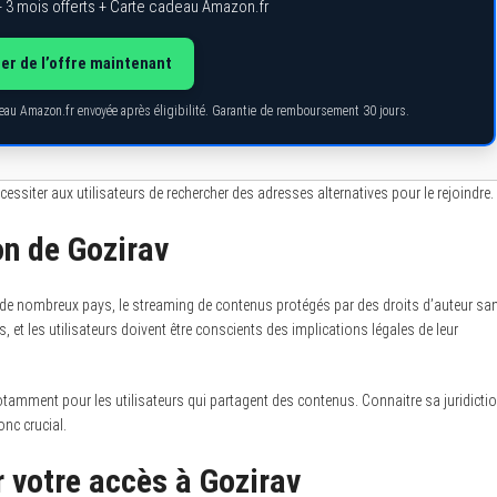
 3 mois offerts + Carte cadeau Amazon.fr
ter de l’offre maintenant
deau Amazon.fr envoyée après éligibilité. Garantie de remboursement 30 jours.
nécessiter aux utilisateurs de rechercher des adresses alternatives pour le rejoindre.
ion de Gozirav
s de nombreux pays, le streaming de contenus protégés par des droits d’auteur sa
ns, et les utilisateurs doivent être conscients des implications légales de leur
tamment pour les utilisateurs qui partagent des contenus. Connaitre sa juridicti
onc crucial.
r votre accès à Gozirav