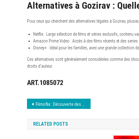
Alternatives à Gozirav : Quel
Pour ceux qui cherchent des alternatives légales à Gozirav, plusi
Netflix : Large sélection de films et séries exclusifs, contenu var
Amazon Prime Video : Accès à des films récents et des series 
Disney+ : Idéal pour les familles, avec une grande collection d
Ces alternatives sont généralement considérées comme des choix l
droits d’auteur.
ART.1085072
Navigation
Filmoflix : Découverte des fonctionnalités août 2026
de
RELATED POSTS
l’article