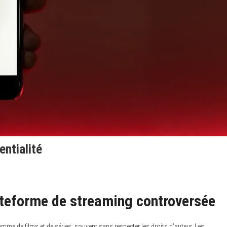
entialité
teforme de streaming controversée
me de films et de séries, souvent sans respecter les droits d’auteur. Les