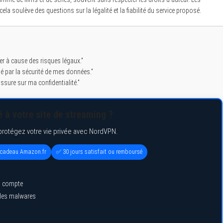
ela soulève des questions sur la légalité et la fiabilité du service proposé.
iser à cause des risques légaux.”
é par la sécurité de mes données.”
assure sur ma confidentialité.”
 à votre site de streaming ?
protégez votre vie privée avec NordVPN.
e cadeau Amazon.fr
✅ 30 jours satisfait ou remboursé
l compte
 des malwares