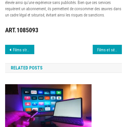
élevée ainsi qu’une expérience sans publicités. Bien que ces services
requièrent un abonnement, ils permettent de consommer des œuvres dans
un cadre légal et sécurisé, évitant ainsi les risques de sanctions.
ART.1085093
Navigation
Films streaming : options gratuites et sécurisées
Films et séries gratuits sur French Stream en 2023
de
RELATED POSTS
l’article