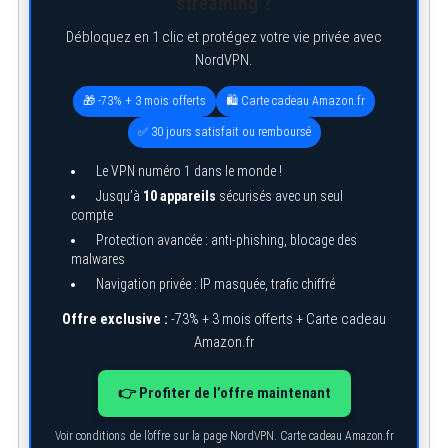
streaming ?
Débloquez en 1 clic et protégez votre vie privée avec
NordVPN.
🎁 -73% + 3 mois offerts
🛍️ Carte cadeau Amazon.fr
✅ 30 jours satisfait ou remboursé
Le VPN numéro 1 dans le monde !
Jusqu’à
10 appareils
sécurisés avec un seul
compte
Protection avancée : anti-phishing, blocage des
malwares
Navigation privée : IP masquée, trafic chiffré
Offre exclusive :
-73% + 3 mois offerts + Carte cadeau
Amazon.fr
👉 Profiter de l’offre maintenant
Voir conditions de l’offre sur la page NordVPN. Carte cadeau Amazon.fr