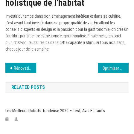
holistique de l’habitat
Investir du temps dans son aménagement intérieur et dans sa cuisine,
c’est avant tout investir dans sa propre qualité de vie. En alliant les
conseils d’experts en design et la passion pour la gastronomie, on crée un
équilibre parfait entre esthétisme et gourmandise. Finalement, le secret
d’un chez-soi réussi réside dans cette capacité à stimuler tous nos sens,
chaque jour de la semaine.
Navigation
Rénovation 2026 : Comment optimiser son budget face aux nouveaux prix des matériaux ?
Optimiser son code pour un meilleur SEO
de
RELATED POSTS
l’article
Les Meilleurs Robots Tondeuse 2020 – Test, Avis Et Tarifs