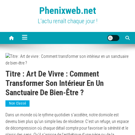
Skip
Phenixweb.net
to
content
L’actu renaît chaque jour !
Titre : Art De Vivre : Comment
Transformer Son Intérieur En Un
Sanctuaire De Bien-Être ?
Non Classé
Dans un monde où le rythme quotidien s’accélère, notre domicile est
devenu bien plus qu’un simple lieu de résidence. C’est un refuge, un espace
de décompression où chaque détail compte pour favoriser la sérénité et le
plaisir des sens. Qu’il s’agisse de l’esthétique d’une pièce ou de la