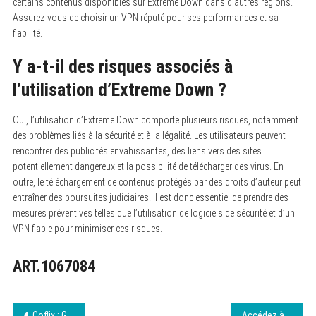
certains contenus disponibles sur Extreme Down dans d’autres régions.
Assurez-vous de choisir un VPN réputé pour ses performances et sa
fiabilité.
Y a-t-il des risques associés à
l’utilisation d’Extreme Down ?
Oui, l’utilisation d’Extreme Down comporte plusieurs risques, notamment
des problèmes liés à la sécurité et à la légalité.
Les utilisateurs peuvent
rencontrer des publicités envahissantes, des liens vers des sites
potentiellement dangereux et la possibilité de télécharger des virus. En
outre, le téléchargement de contenus protégés par des droits d’auteur peut
entraîner des poursuites judiciaires. Il est donc essentiel de prendre des
mesures préventives telles que l’utilisation de logiciels de sécurité et d’un
VPN fiable pour minimiser ces risques.
ART.1067084
Navigation
Coflix : Guide Complet des Films et Séries Gratuitement
Accédez à Filmo Flix : Films et Séries Illimités