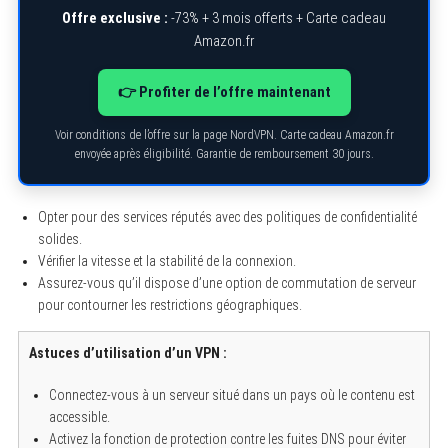
Offre exclusive :
-73% + 3 mois offerts + Carte cadeau
Amazon.fr
👉 Profiter de l’offre maintenant
Voir conditions de l’offre sur la page NordVPN. Carte cadeau Amazon.fr
envoyée après éligibilité. Garantie de remboursement 30 jours.
Opter pour des services réputés avec des politiques de confidentialité
solides.
Vérifier la vitesse et la stabilité de la connexion.
Assurez-vous qu’il dispose d’une option de commutation de serveur
pour contourner les restrictions géographiques.
Astuces d’utilisation d’un VPN :
Connectez-vous à un serveur situé dans un pays où le contenu est
accessible.
Activez la fonction de protection contre les fuites DNS pour éviter