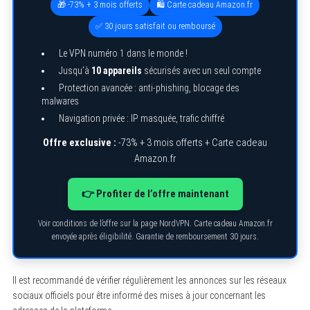
🎁 -73% + 3 mois offerts
🛍️ Carte cadeau Amazon.fr
✅ 30 jours satisfait ou remboursé
Le VPN numéro 1 dans le monde !
Jusqu’à
10 appareils
sécurisés avec un seul compte
Protection avancée : anti-phishing, blocage des
malwares
Navigation privée : IP masquée, trafic chiffré
Offre exclusive :
-73% + 3 mois offerts + Carte cadeau
Amazon.fr
👉 Profiter de l’offre maintenant
Voir conditions de l’offre sur la page NordVPN. Carte cadeau Amazon.fr
envoyée après éligibilité. Garantie de remboursement 30 jours.
Il est recommandé de vérifier régulièrement les annonces sur les réseaux
sociaux officiels pour être informé des mises à jour concernant les