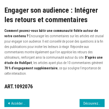
Engager son audience : Intégrer
les retours et commentaires
Comment pouvez-vous bâtir une communauté fidèle autour de
votre contenu ?
Encourager les commentaires sur les articles est crucial
pour engager son audience. Il est conseillé de poser des questions à la fin
des publications pour inciter les lecteurs à réagir. Répondre aux
commentaires montre également que l’on apprécie les retours des
utilisateurs, renforçant ainsi la communauté autour du site.
D’après une
étude de HubSpot
, les articles ayant plus de 10 commentaires génèrent
70 % d’engagement supplémentaire
, ce qui souligne l’importance de
cette interaction.
ART.1092076
Navigation
Accéder à Frenchstream : Guide et astuces
Découvrez les meilleures options pour regarder des films