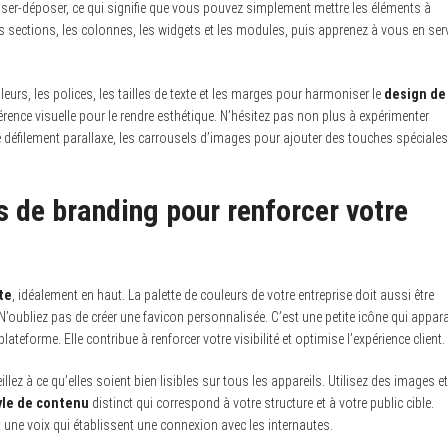
sser-déposer, ce qui signifie que vous pouvez simplement mettre les éléments à
 les sections, les colonnes, les widgets et les modules, puis apprenez à vous en serv
leurs, les polices, les tailles de texte et les marges pour harmoniser le
design de
ence visuelle pour le rendre esthétique. N’hésitez pas non plus à expérimenter
défilement parallaxe, les carrousels d’images pour ajouter des touches spéciales
 de branding pour renforcer votre
te
, idéalement en haut. La palette de couleurs de votre entreprise doit aussi être
oubliez pas de créer une favicon personnalisée. C’est une petite icône qui appara
ateforme. Elle contribue à renforcer votre visibilité et optimise l’expérience client.
illez à ce qu’elles soient bien lisibles sur tous les appareils. Utilisez des images et
yle de contenu
distinct qui correspond à votre structure et à votre public cible.
une voix qui établissent une connexion avec les internautes.