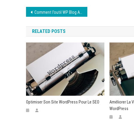
Navigation
Comment l’outil WP Blog AI peut intervenir dans la gestion de votre WordPress ?
de
RELATED POSTS
l’article
Optimiser Son Site WordPress Pour Le SEO
Améliorer La V
WordPress