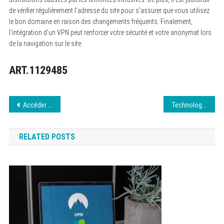
de vérifier régulièrement l’adresse du site pour s’assurer que vous utilisez
le bon domaine en raison des changements fréquents. Finalement,
l’intégration d’un VPN peut renforcer votre sécurité et votre anonymat lors
de la navigation sur le site.
ART.1129485
Navigation
Accéder à French Stream : nouvelle adresse août 2026
Technologie et société : un lien indissociable
de
RELATED POSTS
l’article