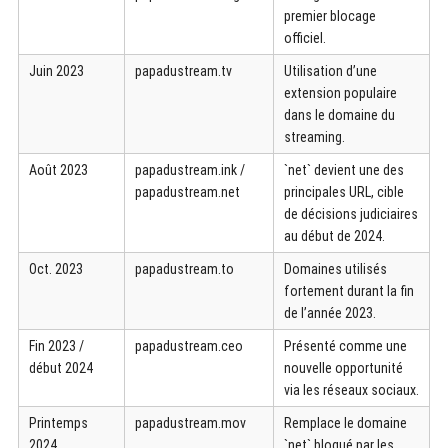
premier blocage
officiel.
Juin 2023
papadustream.tv
Utilisation d’une
extension populaire
dans le domaine du
streaming.
Août 2023
papadustream.ink /
`net` devient une des
papadustream.net
principales URL, cible
de décisions judiciaires
au début de 2024.
Oct. 2023
papadustream.to
Domaines utilisés
fortement durant la fin
de l’année 2023.
Fin 2023 /
papadustream.ceo
Présenté comme une
début 2024
nouvelle opportunité
via les réseaux sociaux.
Printemps
papadustream.mov
Remplace le domaine
2024
`net` bloqué par les