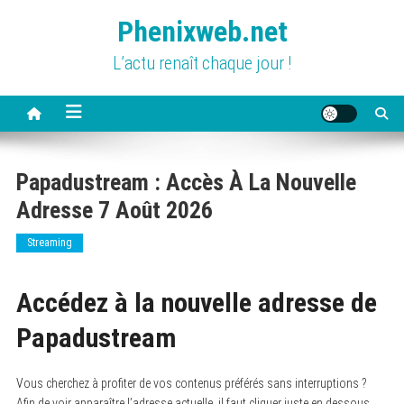
Skip
Phenixweb.net
to
content
L’actu renaît chaque jour !
Papadustream : Accès À La Nouvelle
Adresse 7 Août 2026
Streaming
Accédez à la nouvelle adresse de
Papadustream
Vous cherchez à profiter de vos contenus préférés sans interruptions ?
Afin de voir apparaître l’adresse actuelle, il faut cliquer juste en dessous.