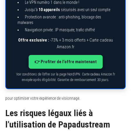
Le VPN numéro 1 dans le monde !
Jusqu’à
10 appareils
sécurisés avec un seul compte
Protection avancée : anti-phishing, blocage des
malwares
Navigation privée : IP masquée, trafic chiffré
Offre exclusive :
-73% + 3 mois offerts + Carte cadeau
Amazon.fr
👉 Profiter de l’offre maintenant
Voir conditions de l’offre sur la page NordVPN. Carte cadeau Amazon.fr
envoyée après éligibilité. Garantie de remboursement 30 jours.
pour optimiser votre expérience de visionnage.
Les risques légaux liés à
l’utilisation de Papadustream