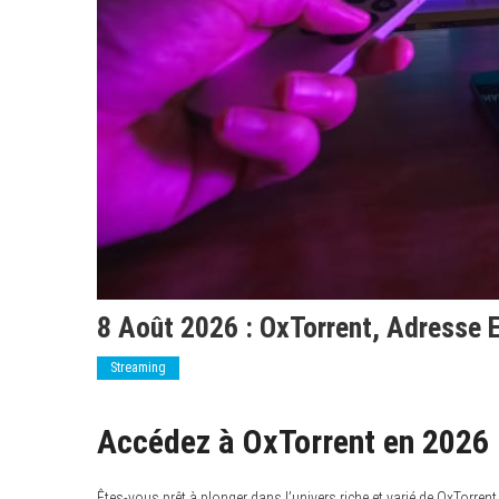
8 Août 2026 : OxTorrent, Adresse 
Streaming
Accédez à OxTorrent en 2026 :
Êtes-vous prêt à plonger dans l’univers riche et varié de OxTorrent