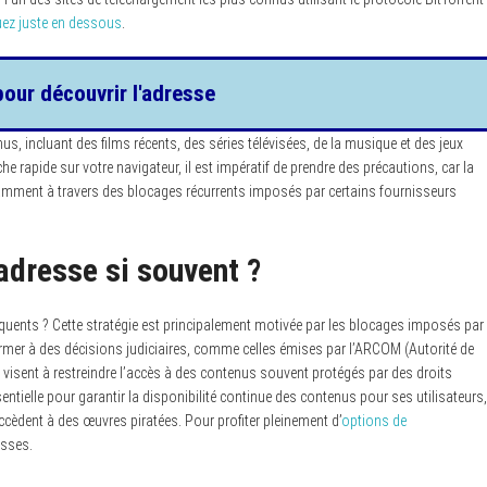
uez juste en dessous
.
pour découvrir l'adresse
 incluant des films récents, des séries télévisées, de la musique et des jeux
he rapide sur votre navigateur, il est impératif de prendre des précautions, car la
notamment à travers des blocages récurrents imposés par certains fournisseurs
adresse si souvent ?
uents ? Cette stratégie est principalement motivée par les blocages imposés par
ormer à des décisions judiciaires, comme celles émises par l’ARCOM (Autorité de
visent à restreindre l’accès à des contenus souvent protégés par des droits
ssentielle pour garantir la disponibilité continue des contenus pour ses utilisateurs,
ccèdent à des œuvres piratées. Pour profiter pleinement d’
options de
esses.