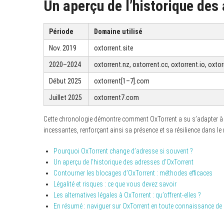
Un aperçu de l’historique des
Période
Domaine utilisé
Nov. 2019
oxtorrent.site
2020–2024
oxtorrent.nz, oxtorrent.cc, oxtorrent.io, oxtor
Début 2025
oxtorrent[1–7].com
Juillet 2025
oxtorrent7.com
Cette chronologie démontre comment OxTorrent a su s’adapter à 
incessantes, renforçant ainsi sa présence et sa résilience dans l
Pourquoi OxTorrent change d’adresse si souvent ?
Un aperçu de l’historique des adresses d’OxTorrent
Contourner les blocages d’OxTorrent : méthodes efficaces
Légalité et risques : ce que vous devez savoir
Les alternatives légales à OxTorrent : qu’offrent-elles ?
En résumé : naviguer sur OxTorrent en toute connaissance de