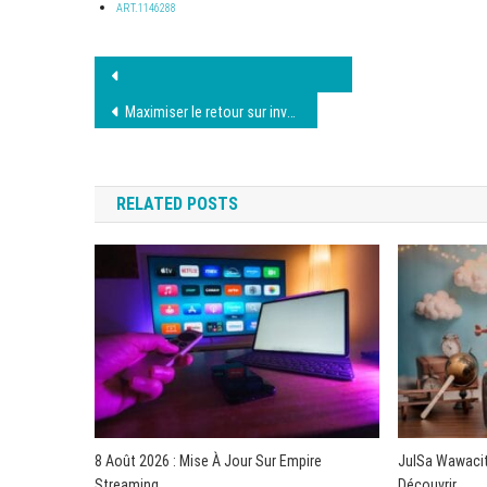
ART.1146288
Navigation
de
Maximiser le retour sur investissement en SEA
l’article
RELATED POSTS
8 Août 2026 : Mise À Jour Sur Empire
JulSa Wawacit
Streaming
Découvrir