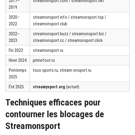
2017–
streamonsport.com / streamonsport.net
2019
2020–
streamonsport.info / streamonsport.top /
2022
streamonsport.club
2022–
streamonsport.buzz / streamonsport.biz /
2023
streamonsport.cc / streamonsport.click
Fin 2023
streamonsport.ru
Hiver 2024
primefoot.ru
Printemps
tous-sports.ru, stream-onsport.ru
2025
Été 2025
streamysport.org
(actuel)
Techniques efficaces pour
contourner les blocages de
Streamonsport