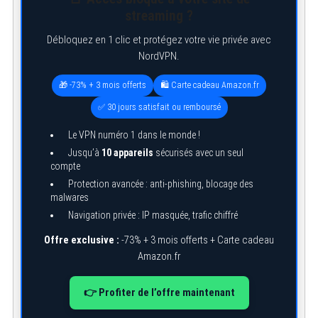
streaming ?
Débloquez en 1 clic et protégez votre vie privée avec
NordVPN.
🎁 -73% + 3 mois offerts
🛍️ Carte cadeau Amazon.fr
✅ 30 jours satisfait ou remboursé
Le VPN numéro 1 dans le monde !
Jusqu’à
10 appareils
sécurisés avec un seul
compte
Protection avancée : anti-phishing, blocage des
malwares
Navigation privée : IP masquée, trafic chiffré
Offre exclusive :
-73% + 3 mois offerts + Carte cadeau
Amazon.fr
👉 Profiter de l’offre maintenant