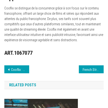
Cooflix se distingue de la concurrence grâce à son focus sur le contenu
francophone, offrant un large choix de films et séries qui répondent aux
attentes du public francophone. De plus, ses tarifs sont souvent plus
compétitifs que ceux d’autres plateformes similaires, tout en maintenant
une qualité de streaming élevée. Cooflix met également en avant une
interface utilisateur intuitive et sans publicité intrusive, favorisant ainsi une
expérience de visionnage agréable et sans distractions.
ART.1067077
Navigation
Cooflix : La plateforme de streaming à ne pas manquer
French Stream : tutoriel pour accéder au contenu août 2026
de
RELATED POSTS
l’article