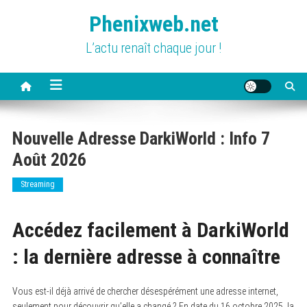
Skip
Phenixweb.net
to
content
L’actu renaît chaque jour !
Nouvelle Adresse DarkiWorld : Info 7
Août 2026
Streaming
Accédez facilement à DarkiWorld
: la dernière adresse à connaître
Vous est-il déjà arrivé de chercher désespérément une adresse internet,
seulement pour découvrir qu’elle a changé ? En date du 16 octobre 2025, la