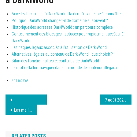
Accédez facilement à DarkiWorld : la dernière adresse à connaître
Pourquoi DarkiWorld change-t-il de domaine si souvent ?
Historique des adresses DarkiWorld : un parcours complexe
Contournement des blocages : astuces pour rapidement accéder à
DarkiWorld
Les risques légaux associés à l’utilisation de DarkiWorld
Alternatives légales au contenu de DarkiWorld : que choisir ?
Bilan des fonctionnalités et contenus de DarkiWorld
Le mot de la fin : naviguer dans un monde de contenus illégaux
ART.1095063
Navigation
7 août 2026 : Adresse mise à jour de French Stream
de
Les meilleures apps pour améliorer votre productivité
l’article
RELATED POSTS