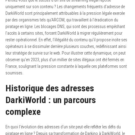
Pensez-vous que le succès d’un site de streaming illégal repose
uniquement sur son contenu ? Les changements fréquents d’adresse de
DarkiWorld sont principalement attribuables à la pression légale exercée
par des organismes tels qu’ARCOM, qui travaillent à l’éradication du
piratage en ligne. Les blocages DNS, qui sont des processus empêchant
l’accès à certains sites, forcent DarkiWorld à migrer régulièrement pour
rester opérationnel. En effet, l’illégalité du contenu qu’il propose incite ses
opérateurs à se dissimuler derrière plusieurs couches, redéfinissant ainsi
leur stratégie de survie sur le web. Pour illustrer cette dynamique, on peut
observer qu’en 2023, plus d’un millier de sites illégaux ont été fermés en
France, soulignant la pression constante à laquelle ces plateformes sont
soumises.
Historique des adresses
DarkiWorld : un parcours
complexe
En quoi l’évolution des adresses d’un site peut-elle refléter les défis du
piratage en ligne ? Depuis sa transformation de Darkino à DarkiWorld, le