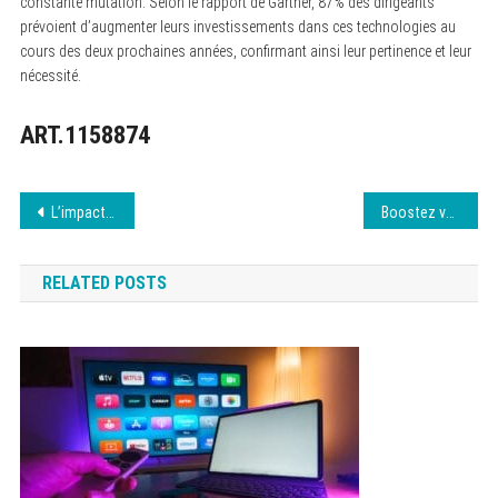
constante mutation. Selon le rapport de Gartner, 87% des dirigeants
prévoient d’augmenter leurs investissements dans ces technologies au
cours des deux prochaines années, confirmant ainsi leur pertinence et leur
nécessité.
ART.1158874
Navigation
L’impact des technologies sur notre quotidien
Boostez votre stratégie SEA facilement
de
RELATED POSTS
l’article