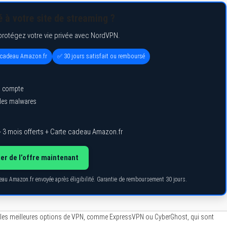
 à votre site de streaming ?
protégez votre vie privée avec NordVPN.
e cadeau Amazon.fr
✅ 30 jours satisfait ou remboursé
l compte
 des malwares
 3 mois offerts + Carte cadeau Amazon.fr
ter de l’offre maintenant
deau Amazon.fr envoyée après éligibilité. Garantie de remboursement 30 jours.
ur les meilleures options de VPN, comme ExpressVPN ou CyberGhost, qui sont