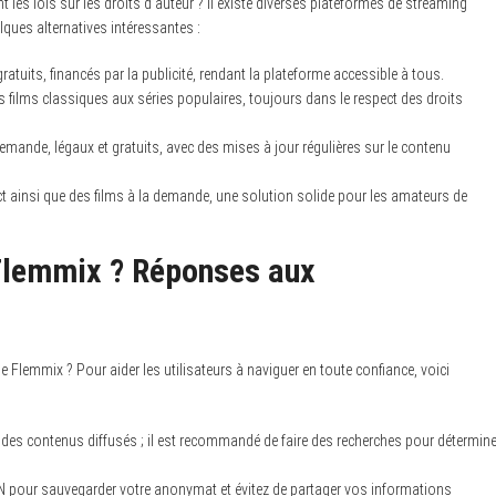
 les lois sur les droits d’auteur ? Il existe diverses plateformes de streaming
elques alternatives intéressantes :
gratuits, financés par la publicité, rendant la plateforme accessible à tous.
 films classiques aux séries populaires, toujours dans le respect des droits
emande, légaux et gratuits, avec des mises à jour régulières sur le contenu
t ainsi que des films à la demande, une solution solide pour les amateurs de
 Flemmix ? Réponses aux
 Flemmix ? Pour aider les utilisateurs à naviguer en toute confiance, voici
n des contenus diffusés ; il est recommandé de faire des recherches pour détermine
N pour sauvegarder votre anonymat et évitez de partager vos informations