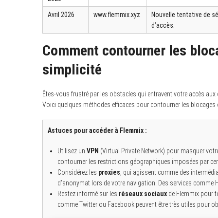
Avril 2026
www.flemmix.xyz
Nouvelle tentative de s
d’accès.
Comment contourner les bloc
simplicité
Êtes-vous frustré par les obstacles qui entravent votre accès au
Voici quelques méthodes efficaces pour contourner les blocages e
Astuces pour accéder à Flemmix :
Utilisez un
VPN
(Virtual Private Network) pour masquer votre 
contourner les restrictions géographiques imposées par cer
Considérez les
proxies
, qui agissent comme des intermédiai
d’anonymat lors de votre navigation. Des services comme
Restez informé sur les
réseaux sociaux
de Flemmix pour to
comme Twitter ou Facebook peuvent être très utiles pour obt