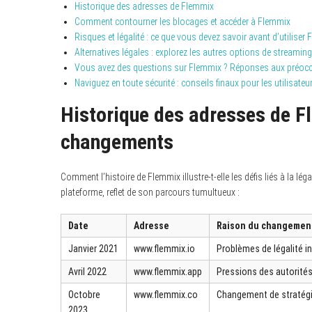
Historique des adresses de Flemmix
Comment contourner les blocages et accéder à Flemmix
Risques et légalité : ce que vous devez savoir avant d’utiliser
Alternatives légales : explorez les autres options de streaming
Vous avez des questions sur Flemmix ? Réponses aux préoc
Naviguez en toute sécurité : conseils finaux pour les utilisate
Historique des adresses de F
changements
Comment l’histoire de Flemmix illustre-t-elle les défis liés à la lé
plateforme, reflet de son parcours tumultueux :
Date
Adresse
Raison du changemen
Janvier 2021
www.flemmix.io
Problèmes de légalité i
Avril 2022
www.flemmix.app
Pressions des autorités
Octobre
www.flemmix.co
Changement de stratégie
2023