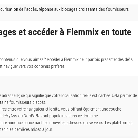
écurisation de l’accès, réponse aux blocages croissants des fournisseurs
ages et accéder à Flemmix en toute
x contenus que vous aimez ? Accéder à Flemmix peut parfois présenter des défis.
t naviguer vers vos contenus préférés :
adresse IP, ce qui signifie que votre localisation réelle est cachée. Cela permet de
tains fournisseurs d’accès.
res entre votre navigateur et le site, vous offrant également une couche
 HideMyAss ou NordVPN sont populaires dans ce domaine.
ute annonce concernant les nouvelles adresses ou serveurs. Les plateformes
enir les dernières mises à jour.