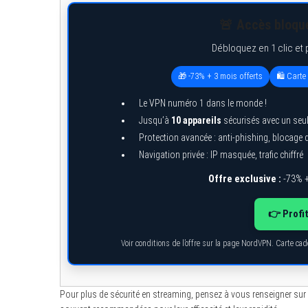
🚨 Accès bloqué
Débloquez en 1 clic et 
🎁 -73% + 3 mois offerts
🛍️ Cart
Le VPN numéro 1 dans le monde !
Jusqu’à
10 appareils
sécurisés avec un seu
Protection avancée : anti-phishing, blocage
Navigation privée : IP masquée, trafic chiffré
Offre exclusive :
-73% +
👉 Profi
Voir conditions de l’offre sur la page NordVPN. Carte ca
Pour plus de sécurité en streaming, pensez à vous renseigner s