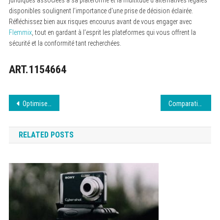
disponibles soulignent l’importance d’une prise de décision éclairée.
Réfléchissez bien aux risques encourus avant de vous engager avec
Flemmix
, tout en gardant à l’esprit les plateformes qui vous offrent la
sécurité et la conformité tant recherchées.
ART.1154664
Navigation
Optimiser son site pour le SEO efficacement
Comparatif des meilleurs casques sport étanches 2026
de
RELATED POSTS
l’article