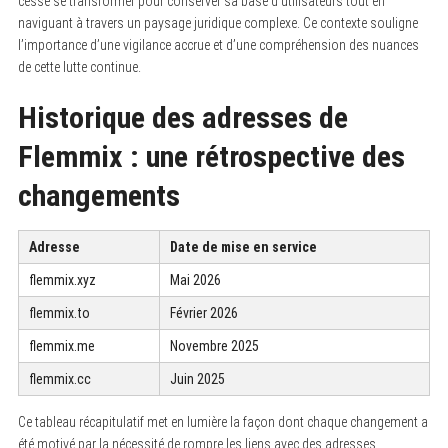
cesse se transformer pour conserver sa base d’utilisateurs tout en
naviguant à travers un paysage juridique complexe. Ce contexte souligne
l’importance d’une vigilance accrue et d’une compréhension des nuances
de cette lutte continue.
Historique des adresses de
Flemmix : une rétrospective des
changements
Adresse
Date de mise en service
flemmix.xyz
Mai 2026
flemmix.to
Février 2026
flemmix.me
Novembre 2025
flemmix.cc
Juin 2025
Ce tableau récapitulatif met en lumière la façon dont chaque changement a
été motivé par la nécessité de rompre les liens avec des adresses