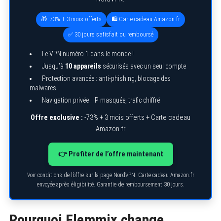
🎁 -73% + 3 mois offerts
🛍️ Carte cadeau Amazon.fr
✅ 30 jours satisfait ou remboursé
Le VPN numéro 1 dans le monde !
Jusqu’à
10 appareils
sécurisés avec un seul compte
Protection avancée : anti-phishing, blocage des
malwares
Navigation privée : IP masquée, trafic chiffré
Offre exclusive :
-73% + 3 mois offerts + Carte cadeau
Amazon.fr
👉 Profiter de l’offre maintenant
Voir conditions de l’offre sur la page NordVPN. Carte cadeau Amazon.fr
envoyée après éligibilité. Garantie de remboursement 30 jours.
Pourquoi Flemmix change