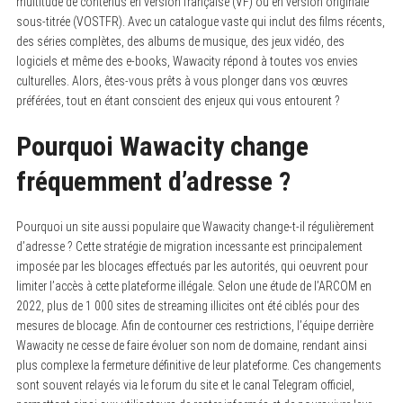
multitude de contenus en version française (VF) ou en version originale
sous-titrée (VOSTFR). Avec un catalogue vaste qui inclut des films récents,
des séries complètes, des albums de musique, des jeux vidéo, des
logiciels et même des e-books, Wawacity répond à toutes vos envies
culturelles. Alors, êtes-vous prêts à vous plonger dans vos œuvres
préférées, tout en étant conscient des enjeux qui vous entourent ?
Pourquoi Wawacity change
fréquemment d’adresse ?
Pourquoi un site aussi populaire que Wawacity change-t-il régulièrement
d’adresse ? Cette stratégie de migration incessante est principalement
imposée par les blocages effectués par les autorités, qui oeuvrent pour
limiter l’accès à cette plateforme illégale. Selon une étude de l’ARCOM en
2022, plus de 1 000 sites de streaming illicites ont été ciblés pour des
mesures de blocage. Afin de contourner ces restrictions, l’équipe derrière
Wawacity ne cesse de faire évoluer son nom de domaine, rendant ainsi
plus complexe la fermeture définitive de leur plateforme. Ces changements
sont souvent relayés via le forum du site et le canal Telegram officiel,