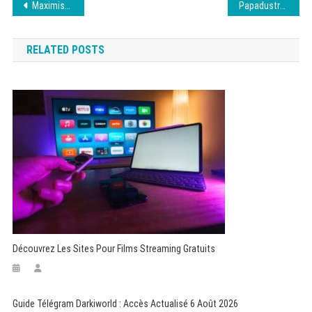
Navigation
Maximiser votre budget SEA efficacement
Papadustream : Nouvelles adresses en août 2026
de
RELATED POSTS
l’article
Découvrez Les Sites Pour Films Streaming Gratuits
Guide Télégram Darkiworld : Accès Actualisé 6 Août 2026