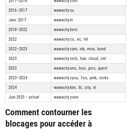
2011–2016
wawacity.com
2016–2017
wawacity.su
Janv. 2017
wawacity.in
2018–2022
wawacity.best
2022
wawacity.co, .ec, .tel
2022–2023
wawacity.cam, .ink, .moe, .bond
2023
wawacity.tech, .hair, .cloud, .onl
2023
wawacity.uno, .boo, .pics, .quest
2023–2024
wawacity.cyou, .foo, .pink, .rocks
2024
wawacity.kim, .fit, .city, .nl
Juin 2025 – actuel
wawacity.zone
Comment contourner les
blocages pour accéder à