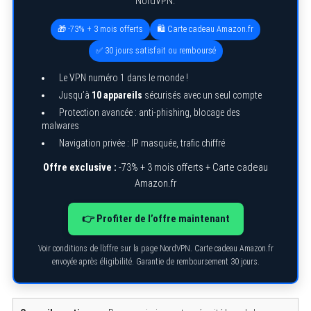
NordVPN.
🎁 -73% + 3 mois offerts
🛍️ Carte cadeau Amazon.fr
✅ 30 jours satisfait ou remboursé
Le VPN numéro 1 dans le monde !
Jusqu’à
10 appareils
sécurisés avec un seul compte
Protection avancée : anti-phishing, blocage des
malwares
Navigation privée : IP masquée, trafic chiffré
Offre exclusive :
-73% + 3 mois offerts + Carte cadeau
Amazon.fr
👉 Profiter de l’offre maintenant
Voir conditions de l’offre sur la page NordVPN. Carte cadeau Amazon.fr
envoyée après éligibilité. Garantie de remboursement 30 jours.