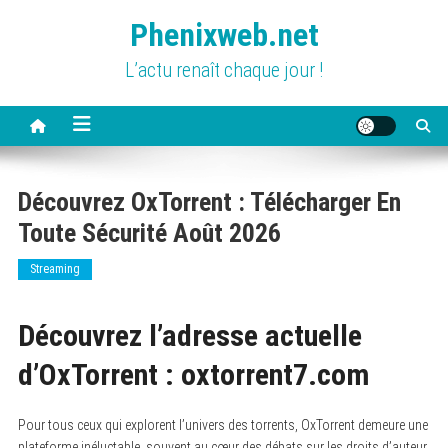
Skip
Phenixweb.net
to
content
L’actu renaît chaque jour !
Découvrez OxTorrent : Télécharger En
Toute Sécurité Août 2026
Streaming
Découvrez l’adresse actuelle
d’OxTorrent : oxtorrent7.com
Pour tous ceux qui explorent l’univers des torrents, OxTorrent demeure une
plateforme inéluctable, souvent au cœur des débats sur les droits d’auteur