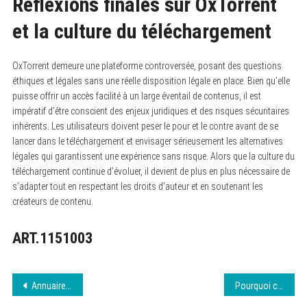
Réflexions finales sur OxTorrent
et la culture du téléchargement
OxTorrent demeure une plateforme controversée, posant des questions
éthiques et légales sans une réelle disposition légale en place. Bien qu’elle
puisse offrir un accès facilité à un large éventail de contenus, il est
impératif d’être conscient des enjeux juridiques et des risques sécuritaires
inhérents. Les utilisateurs doivent peser le pour et le contre avant de se
lancer dans le téléchargement et envisager sérieusement les alternatives
légales qui garantissent une expérience sans risque. Alors que la culture du
téléchargement continue d’évoluer, il devient de plus en plus nécessaire de
s’adapter tout en respectant les droits d’auteur et en soutenant les
créateurs de contenu.
ART.1151003
Navigation
Annuaire Besançon : un outil incontournable pour les professionnels
Pourquoi certains sites internet n’attirent aucun client : les erreurs fréquemment négligées