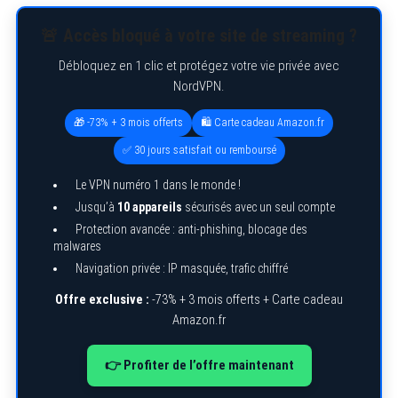
🚨 Accès bloqué à votre site de streaming ?
Débloquez en 1 clic et protégez votre vie privée avec
NordVPN.
🎁 -73% + 3 mois offerts
🛍️ Carte cadeau Amazon.fr
✅ 30 jours satisfait ou remboursé
Le VPN numéro 1 dans le monde !
Jusqu’à
10 appareils
sécurisés avec un seul compte
Protection avancée : anti-phishing, blocage des
malwares
Navigation privée : IP masquée, trafic chiffré
Offre exclusive :
-73% + 3 mois offerts + Carte cadeau
Amazon.fr
👉 Profiter de l’offre maintenant