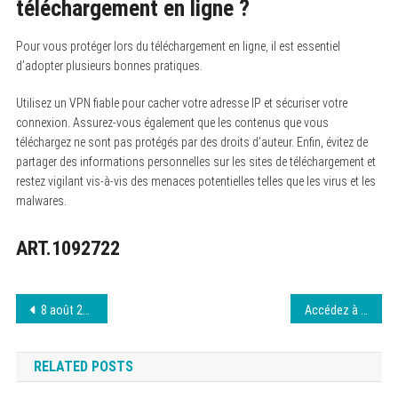
téléchargement en ligne ?
Pour vous protéger lors du téléchargement en ligne, il est essentiel
d’adopter plusieurs bonnes pratiques.
Utilisez un VPN fiable pour cacher votre adresse IP et sécuriser votre
connexion. Assurez-vous également que les contenus que vous
téléchargez ne sont pas protégés par des droits d’auteur. Enfin, évitez de
partager des informations personnelles sur les sites de téléchargement et
restez vigilant vis-à-vis des menaces potentielles telles que les virus et les
malwares.
ART.1092722
Navigation
8 août 2026 Wiflix nouvelle adresse officielle
Accédez à jokertvru : nouvelle adresse révélée
de
RELATED POSTS
l’article