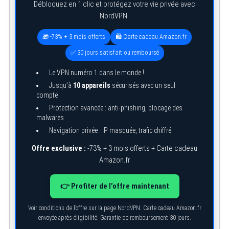
Débloquez en 1 clic et protégez votre vie privée avec
NordVPN.
🎁 -73% + 3 mois offerts
🛍️ Carte cadeau Amazon.fr
✅ 30 jours satisfait ou remboursé
Le VPN numéro 1 dans le monde !
Jusqu’à
10 appareils
sécurisés avec un seul
compte
Protection avancée : anti-phishing, blocage des
malwares
Navigation privée : IP masquée, trafic chiffré
Offre exclusive :
-73% + 3 mois offerts + Carte cadeau
Amazon.fr
👉 Profiter de l’offre maintenant
Voir conditions de l’offre sur la page NordVPN. Carte cadeau Amazon.fr
envoyée après éligibilité. Garantie de remboursement 30 jours.