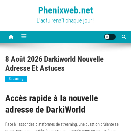
Skip
Phenixweb.net
to
content
L’actu renaît chaque jour !
8 Août 2026 Darkiworld Nouvelle
Adresse Et Astuces
Streaming
Accès rapide à la nouvelle
adresse de DarkiWorld
Face à l’essor des plateformes de streaming, une question brûlante se
pose : comment accéder à des contenus variés sans se heurter à des