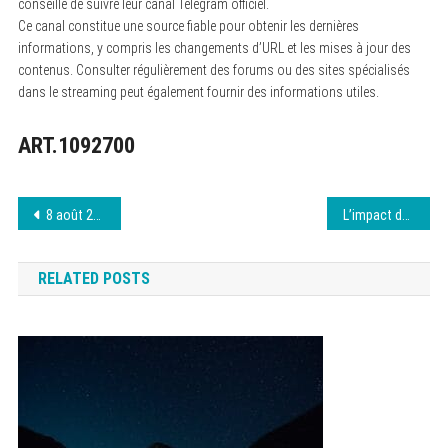
conseillé de suivre leur canal Telegram officiel.
Ce canal constitue une source fiable pour obtenir les dernières
informations, y compris les changements d’URL et les mises à jour des
contenus. Consulter régulièrement des forums ou des sites spécialisés
dans le streaming peut également fournir des informations utiles.
ART.1092700
Navigation
8 août 2026 Cpasbien : Guide complet pour télécharger
L’impact des cryptomonnaies sur l’économie
de
RELATED POSTS
l’article