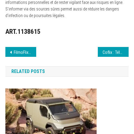
informations personnelles et de rester vigilant face aux risques en ligne.
S’informer via des sources sûres permet aussi de réduire les dangers
d’infection ou de poursuites légales.
ART.1138615
Navigation
FilmoFlix, votre plateforme de streaming de choix
Coflix : Téléchargez des Films en Toute Sécurité
de
RELATED POSTS
l’article