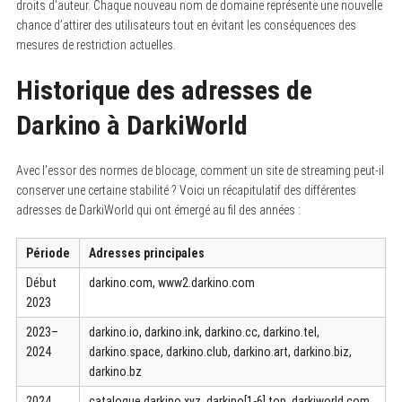
droits d’auteur. Chaque nouveau nom de domaine représente une nouvelle
chance d’attirer des utilisateurs tout en évitant les conséquences des
mesures de restriction actuelles.
Historique des adresses de
Darkino à DarkiWorld
Avec l’essor des normes de blocage, comment un site de streaming peut-il
conserver une certaine stabilité ? Voici un récapitulatif des différentes
adresses de DarkiWorld qui ont émergé au fil des années :
Période
Adresses principales
Début
darkino.com, www2.darkino.com
2023
2023–
darkino.io, darkino.ink, darkino.cc, darkino.tel,
2024
darkino.space, darkino.club, darkino.art, darkino.biz,
darkino.bz
2024
catalogue.darkino.xyz, darkino[1-6].top, darkiworld.com