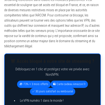
essentiel de souligner que cet accès est bloqué en France, et ce, en raison
de diverses mesures restrictives mises en place par les autorités
compétentes telles que l’ARCOM. Pour contourner ce blocage, les
utilisateurs peuvent se tourner vers des options telles que les VPN, des
outils qui chiffrent leur connexion et masquent leur adresse IP, ou d’autres
méthodes telles que les serveurs proxy. L’importance croissante de ce site
repose sur la variété de contenus qui y est proposée, confirmant ainsi sa
position comme un acteur majeur dans le domaine du streaming et du
téléchargement illégal.
🚨 Accès bloqué à votre site de streaming ?
Débloquez en 1 clic et protégez votre vie privée avec
NordVPN.
🎁 -73% + 3 mois offerts
🛍️ Carte cadeau Amazon.fr
✅ 30 jours satisfait ou remboursé
Le VPN numéro 1 dans le monde !