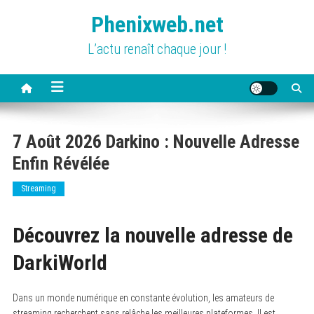
Skip
Phenixweb.net
to
content
L’actu renaît chaque jour !
7 Août 2026 Darkino : Nouvelle Adresse
Enfin Révélée
Streaming
Découvrez la nouvelle adresse de
DarkiWorld
Dans un monde numérique en constante évolution, les amateurs de
streaming recherchent sans relâche les meilleures plateformes. Il est