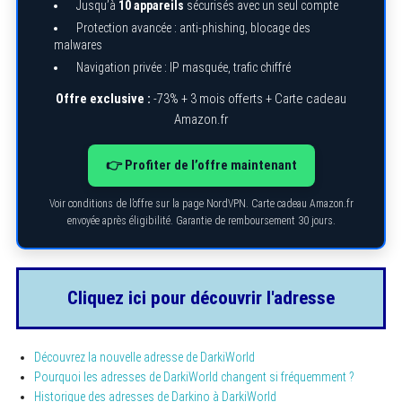
Jusqu’à
10 appareils
sécurisés avec un seul compte
Protection avancée : anti-phishing, blocage des
malwares
Navigation privée : IP masquée, trafic chiffré
Offre exclusive :
-73% + 3 mois offerts + Carte cadeau
Amazon.fr
👉 Profiter de l’offre maintenant
Voir conditions de l’offre sur la page NordVPN. Carte cadeau Amazon.fr
envoyée après éligibilité. Garantie de remboursement 30 jours.
Cliquez ici pour découvrir l'adresse
Découvrez la nouvelle adresse de DarkiWorld
Pourquoi les adresses de DarkiWorld changent si fréquemment ?
Historique des adresses de Darkino à DarkiWorld