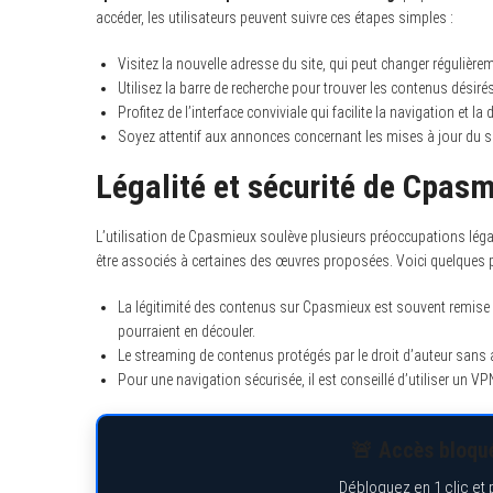
accéder, les utilisateurs peuvent suivre ces étapes simples :
Visitez la nouvelle adresse du site, qui peut changer régulière
Utilisez la barre de recherche pour trouver les contenus désirés
Profitez de l’interface conviviale qui facilite la navigation et l
Soyez attentif aux annonces concernant les mises à jour du sit
Légalité et sécurité de Cpasm
L’utilisation de Cpasmieux soulève plusieurs préoccupations léga
être associés à certaines des œuvres proposées. Voici quelques p
La légitimité des contenus sur Cpasmieux est souvent remise en
pourraient en découler.
Le streaming de contenus protégés par le droit d’auteur sans
Pour une navigation sécurisée, il est conseillé d’utiliser un V
🚨 Accès bloqué
Débloquez en 1 clic et 