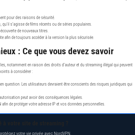
ment pour des raisons de sécurité.
, qu’il s’agisse de films récents ou de séries populaires.
a découverte de nouveaux titres.
e afin de toujours accéder à la version la plus sécurisée.
ieux : Ce que vous devez savoir
les, notamment en raison des droits d’auteur et du streaming illégal qui peuvent
oints à considérer :
 question. Les utilisateurs devraient être conscients des risques juridiques qui
 autorisation peut avoir des conséquences légales.
PN afin de protéger votre adresse IP et vos données personnelles.
 à votre site de streaming ?
protégez votre vie privée avec NordVPN.