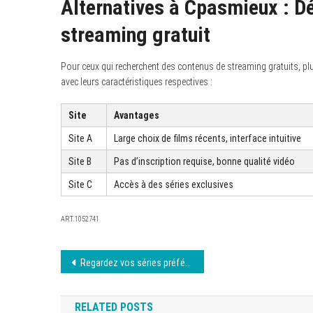
Alternatives à Cpasmieux : Dé
streaming gratuit
Pour ceux qui recherchent des contenus de streaming gratuits, pl
avec leurs caractéristiques respectives :
Site
Avantages
Site A
Large choix de films récents, interface intuitive
Site B
Pas d’inscription requise, bonne qualité vidéo
Site C
Accès à des séries exclusives
ART.1052741
Navigation
Regardez vos séries préférées sur FilmoFlix
de
RELATED POSTS