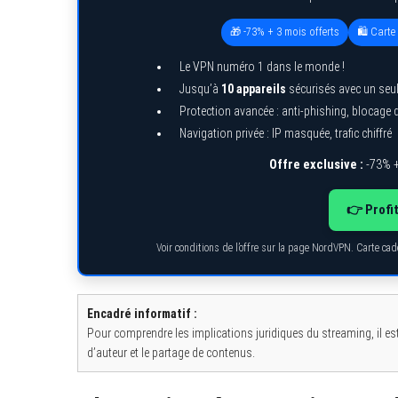
🎁 -73% + 3 mois offerts
🛍️ Cart
Le VPN numéro 1 dans le monde !
Jusqu’à
10 appareils
sécurisés avec un seu
Protection avancée : anti-phishing, blocage
Navigation privée : IP masquée, trafic chiffré
Offre exclusive :
-73% +
👉 Profi
Voir conditions de l’offre sur la page NordVPN. Carte ca
Encadré informatif :
Pour comprendre les implications juridiques du streaming, il est
d’auteur et le partage de contenus.