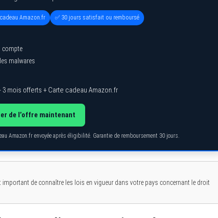
e cadeau Amazon.fr
✅ 30 jours satisfait ou remboursé
l compte
 des malwares
 3 mois offerts + Carte cadeau Amazon.fr
ter de l’offre maintenant
deau Amazon.fr envoyée après éligibilité. Garantie de remboursement 30 jours.
 important de connaître les lois en vigueur dans votre pays concernant le droit