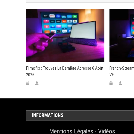
l’article
Filmoflix : Trouvez La Dernière Adresse 6 Août
French-Streami
2026
VF
INFORMATIONS
Mentions Légales
-
Vidéos