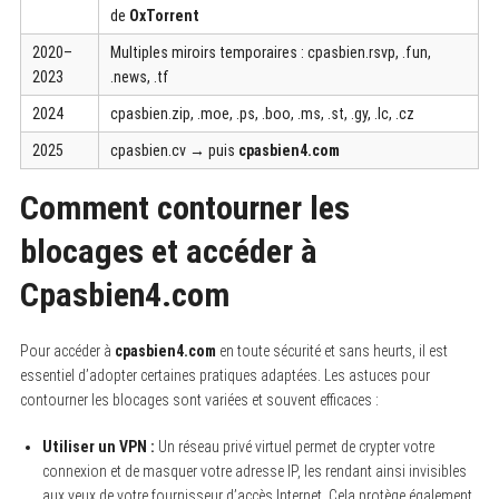
de
OxTorrent
2020–
Multiples miroirs temporaires : cpasbien.rsvp, .fun,
2023
.news, .tf
2024
cpasbien.zip, .moe, .ps, .boo, .ms, .st, .gy, .lc, .cz
2025
cpasbien.cv → puis
cpasbien4.com
Comment contourner les
blocages et accéder à
Cpasbien4.com
Pour accéder à
cpasbien4.com
en toute sécurité et sans heurts, il est
essentiel d’adopter certaines pratiques adaptées. Les astuces pour
contourner les blocages sont variées et souvent efficaces :
Utiliser un VPN :
Un réseau privé virtuel permet de crypter votre
connexion et de masquer votre adresse IP, les rendant ainsi invisibles
aux yeux de votre fournisseur d’accès Internet. Cela protège également