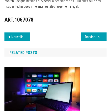
contenu de qualité sans s’exposer à des sanctions juridiques ou à des
risques techniques inhérents au téléchargement illégal.
ART.1067078
Navigation
Nouvelle adresse de Darkino : mode d’emploi 10 août 2026
Darkino : ce qui change et comment y accéder 10 août 2026
de
RELATED POSTS
l’article