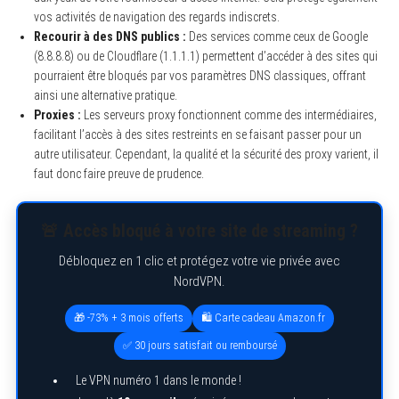
vos activités de navigation des regards indiscrets.
Recourir à des DNS publics :
Des services comme ceux de Google
(8.8.8.8) ou de Cloudflare (1.1.1.1) permettent d’accéder à des sites qui
pourraient être bloqués par vos paramètres DNS classiques, offrant
ainsi une alternative pratique.
Proxies :
Les serveurs proxy fonctionnent comme des intermédiaires,
facilitant l’accès à des sites restreints en se faisant passer pour un
autre utilisateur. Cependant, la qualité et la sécurité des proxy varient, il
faut donc faire preuve de prudence.
🚨 Accès bloqué à votre site de streaming ?
Débloquez en 1 clic et protégez votre vie privée avec
NordVPN.
🎁 -73% + 3 mois offerts
🛍️ Carte cadeau Amazon.fr
✅ 30 jours satisfait ou remboursé
Le VPN numéro 1 dans le monde !