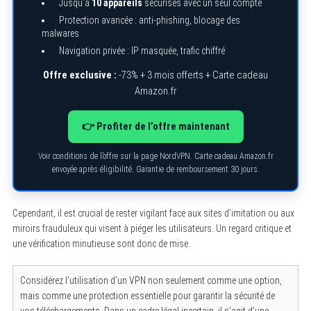
Jusqu’à
10 appareils
sécurisés avec un seul compte
Protection avancée : anti-phishing, blocage des
malwares
Navigation privée : IP masquée, trafic chiffré
Offre exclusive :
-73% + 3 mois offerts + Carte cadeau
Amazon.fr
👉 Profiter de l’offre maintenant
Voir conditions de l’offre sur la page NordVPN. Carte cadeau Amazon.fr
envoyée après éligibilité. Garantie de remboursement 30 jours.
Cependant, il est crucial de rester vigilant face aux sites d’imitation ou aux
miroirs frauduleux qui visent à piéger les utilisateurs. Un regard critique et
une vérification minutieuse sont donc de mise.
Considérez l’utilisation d’un VPN non seulement comme une option,
mais comme une protection essentielle pour garantir la sécurité de
vos téléchargements. Dans un cadre légal incertain, il s’agit d’une