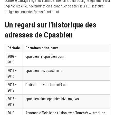
contre le partage illégal de fichiers s’intensifie. Cela souligne également leur
ingéniosité et leur détermination à continuer de servir leurs utilisateurs
malgré un contexte répressif croissant.
Un regard sur l’historique des
adresses de Cpasbien
Période
Domaines principaux
2008–
cpasbien.fr, cpasbien.com
2013
2013–
cpasbien.me, cpasbien.io
2016
2016–
Redirection vers torrent9.cc
2018
2018–
cpasbien.blue, cpasbien.biz, .mx, .ws
2019
2019
Annonce officielle de fusion avec Torrent9 → création