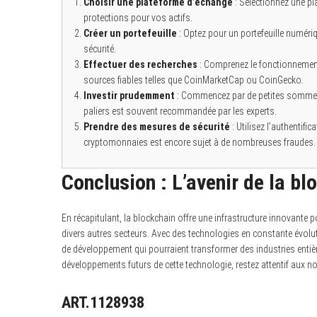
Choisir une plateforme d’échange
: Sélectionnez une pl
protections pour vos actifs.
Créer un portefeuille
: Optez pour un portefeuille numériq
sécurité.
Effectuer des recherches
: Comprenez le fonctionnement
sources fiables telles que CoinMarketCap ou CoinGecko.
Investir prudemment
: Commencez par de petites sommes e
paliers est souvent recommandée par les experts.
Prendre des mesures de sécurité
: Utilisez l’authentifi
cryptomonnaies est encore sujet à de nombreuses fraudes.
Conclusion : L’avenir de la b
En récapitulant, la blockchain offre une infrastructure innovante
divers autres secteurs. Avec des technologies en constante évolut
de développement qui pourraient transformer des industries entiè
développements futurs de cette technologie, restez attentif aux no
ART.1128938