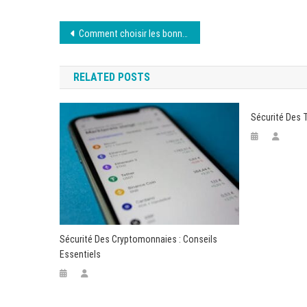
Navigation
Comment choisir les bonnes applications mobiles ?
de
RELATED POSTS
l’article
Sécurité Des 
Sécurité Des Cryptomonnaies : Conseils
Essentiels