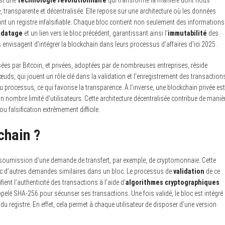
est une
technologie révolutionnaire
qui transforme la manière dont nous
transparente et décentralisée. Elle repose sur une architecture où les données
ant un registre infalsifiable. Chaque bloc contient non seulement des informations
odatage
et un lien vers le bloc précédent, garantissant ainsi l’
immutabilité
des
envisagent d’intégrer la blockchain dans leurs processus d’affaires d’ici 2025.
sées par Bitcoin, et privées, adoptées par de nombreuses entreprises, réside
s, qui jouent un rôle clé dans la validation et l’enregistrement des transaction
u processus, ce qui favorise la transparence. À l’inverse, une blockchain privée est
n nombre limité d’utilisateurs. Cette architecture décentralisée contribue de maniè
 falsification extrêmement difficile.
chain ?
 soumission d’une demande de transfert, par exemple, de cryptomonnaie. Cette
vec d’autres demandes similaires dans un bloc. Le processus de
validation
de ce
rifient l’authenticité des transactions à l’aide d’
algorithmes cryptographiques
pelé SHA-256 pour sécuriser ses transactions. Une fois validé, le bloc est intégré
 du registre. En effet, cela permet à chaque utilisateur de disposer d’une version