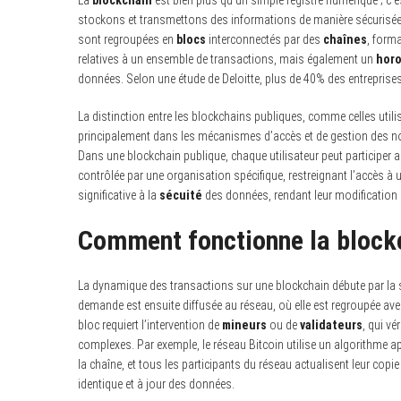
La
blockchain
est bien plus qu’un simple registre numérique ; c’
stockons et transmettons des informations de manière sécurisée, 
sont regroupées en
blocs
interconnectés par des
chaînes
, form
relatives à un ensemble de transactions, mais également un
hor
données. Selon une étude de Deloitte, plus de 40% des entreprises 
La distinction entre les blockchains publiques, comme celles utili
principalement dans les mécanismes d’accès et de gestion des nœud
Dans une blockchain publique, chaque utilisateur peut participer a
contrôlée par une organisation spécifique, restreignant l’accès à u
significative à la
sécuité
des données, rendant leur modification ou
Comment fonctionne la block
La dynamique des transactions sur une blockchain débute par la
demande est ensuite diffusée au réseau, où elle est regroupée a
bloc requiert l’intervention de
mineurs
ou de
validateurs
, qui vé
complexes. Par exemple, le réseau Bitcoin utilise un algorithme ap
la chaîne, et tous les participants du réseau actualisent leur copie
identique et à jour des données.