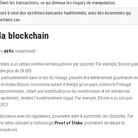
ôlant les transactions, ce qui diminue les risques de manipulation.
ieurs à ceux des systèmes bancaires traditionnels, avec des économies qui
ertains cas.
 la blockchain
urs
défis
, notamment :
imitées à un certain nombre de transactions par seconde. Par exemple, Bitcoin peu
gère plus de 24 000.
, particulièrement dans le cas du minage, peuvent être extrêmement gourmands en
ue le réseau Bitcoin consomme autant d’énergie qu’un pays comme le Portugal.
yptomonnaies, créant une incertitude pour les investisseurs et les entreprises.
apidement, rendant l’investissement risqué. Par exemple, Bitcoin a vu son prix
 2021.
laboration avec les régulateurs, pourraient aider à surmonter ces obstacles. Par
e celles utilisant la technologie
Proof of Stake
, promettent de réduire la
ansactions.