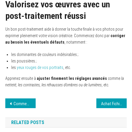
Valorisez vos œuvres avec un
post-traitement réussi
Un bon post-traitement aide à donner la touche finale à vos photos pour
exprimer pleinement votre vision créatrice. Commencez donc par
corriger
au besoin les éventuels défauts
, notamment :
les dominantes de couleurs indésirables ;
les poussières ;
les
yeux rouges de vos portraits
, etc.
Apprenez ensuite à
ajuster finement les réglages avancés
comme
la
netteté, les contrastes, les réhausses d’ombres ou de lumières
, etc.
Navigation
Comment choisir la meilleure agence de développement WordPress pour votre projet
Achat Fichier Lead Mutuelle Santé Sénior
de
RELATED POSTS
l’article