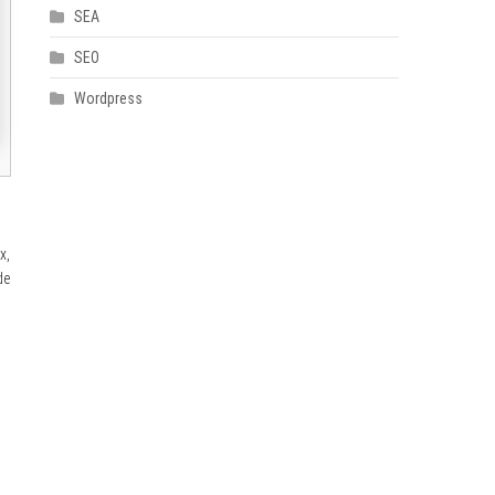
SEA
SEO
Wordpress
x,
de
s