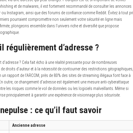
e phishing et de malwares, il est fortement recommandé de consulter les annonces
ter ou Instagram, ainsi que des forums de confiance comme Reddit. Évitez à tout pr
derniers pourraient compromettre non seulement votre sécurité en ligne mais
irmée, plongeons ensemble dans l’univers riche et diversifié que propose
tographique.
l régulièrement d’adresse ?
t d’adresse ? Cela fait écho à une réalité pressante pour de nombreuses
 de droits d’auteur et à la nécessité de contourner des restrictions géographiques
n un rapport de l’ARCOM, près de 80% des sites de streaming illégaux font face à
 En outre, ce changement d’adresse est également une mesure anti-cyberattaque
ntre les risques comme le vol de données ou les logiciels malveillants. Même si
le vise principalement à garantir une expérience de visionnage plus sécurisée.
epulse : ce qu’il faut savoir
Ancienne adresse