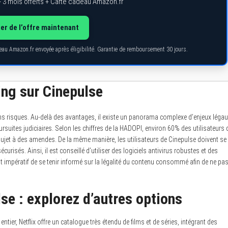
 3 mois offerts + Carte cadeau Amazon.fr
ter de l’offre maintenant
deau Amazon.fr envoyée après éligibilité. Garantie de remboursement 30 jours.
ing sur Cinepulse
 risques. Au-delà des avantages, il existe un panorama complexe d’enjeux légau
suites judiciaires. Selon les chiffres de la HADOPI, environ 60% des utilisateurs 
sujet à des amendes. De la même manière, les utilisateurs de Cinepulse doivent se
isés. Ainsi, il est conseillé d’utiliser des logiciels antivirus robustes et des
est impératif de se tenir informé sur la légalité du contenu consommé afin de ne pa
se : explorez d’autres options
er, Netflix offre un catalogue très étendu de films et de séries, intégrant des