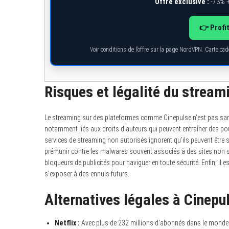
Offre exclusive :
-73% +
👉 Profi
Voir conditions de l’offre sur la page NordVPN. Carte ca
Risques et légalité du stream
Le streaming sur des plateformes comme Cinepulse n’est pas sans
notamment liés aux droits d’auteurs qui peuvent entraîner des pour
services de streaming non autorisés ignorent qu’ils peuvent être 
prémunir contre les malwares souvent associés à des sites non sécur
bloqueurs de publicités pour naviguer en toute sécurité. Enfin, il 
s’exposer à des ennuis futurs.
Alternatives légales à Cinepul
Netflix :
Avec plus de 232 millions d’abonnés dans le monde enti