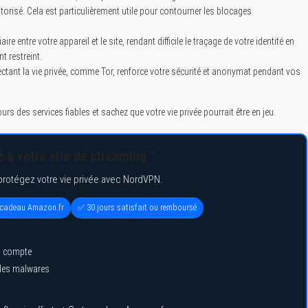
orisé. Cela est particulièrement utile pour contourner les blocages
 entre votre appareil et le site, rendant difficile le traçage de votre identité en
 restreint.
ectant la vie privée, comme Tor, renforce votre sécurité et anonymat pendant vos
jours des services fiables et sachez que votre vie privée pourrait être en jeu.
 à votre site de streaming ?
protégez votre vie privée avec NordVPN.
e cadeau Amazon.fr
✅ 30 jours satisfait ou remboursé
l compte
 des malwares