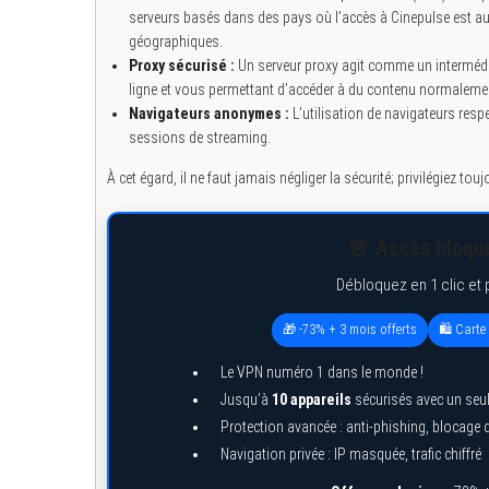
serveurs basés dans des pays où l’accès à Cinepulse est aut
géographiques.
Proxy sécurisé :
Un serveur proxy agit comme un intermédiaire
ligne et vous permettant d’accéder à du contenu normalement
Navigateurs anonymes :
L’utilisation de navigateurs resp
sessions de streaming.
À cet égard, il ne faut jamais négliger la sécurité; privilégiez tou
🚨 Accès bloqué
Débloquez en 1 clic et 
🎁 -73% + 3 mois offerts
🛍️ Cart
Le VPN numéro 1 dans le monde !
Jusqu’à
10 appareils
sécurisés avec un seu
Protection avancée : anti-phishing, blocage
Navigation privée : IP masquée, trafic chiffré