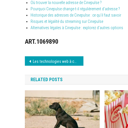
Où trouver la nouvelle adresse de Cinepulse ?
Pourquoi Cinepulse change-t-il régulièrement d’adresse ?
Historique des adresses de Cinepulse : ce qu’il faut savoir
Risques et légalité du streaming sur Cinepulse
Alternatives légales à Cinepulse : explorez d’autres options
ART.1069890
Navigation
Les technologies web à connaître absolument
de
RELATED POSTS
l’article