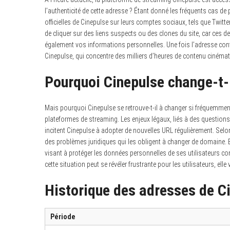
l’authenticité de cette adresse ? Étant donné les fréquents cas d
officielles de Cinepulse sur leurs comptes sociaux, tels que Twit
de cliquer sur des liens suspects ou des clones du site, car ces 
également vos informations personnelles. Une fois l’adresse conf
Cinepulse, qui concentre des milliers d’heures de contenu cinéma
Pourquoi Cinepulse change-t-i
Mais pourquoi Cinepulse se retrouve-t-il à changer si fréquemmen
plateformes de streaming. Les enjeux légaux, liés à des questions
incitent Cinepulse à adopter de nouvelles URL régulièrement. Selo
des problèmes juridiques qui les obligent à changer de domaine.
visant à protéger les données personnelles de ses utilisateurs co
cette situation peut se révéler frustrante pour les utilisateurs, el
Historique des adresses de Cin
Période