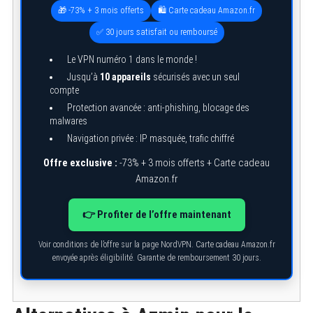
🎁 -73% + 3 mois offerts
🛍️ Carte cadeau Amazon.fr
✅ 30 jours satisfait ou remboursé
Le VPN numéro 1 dans le monde !
Jusqu’à
10 appareils
sécurisés avec un seul
compte
Protection avancée : anti-phishing, blocage des
malwares
Navigation privée : IP masquée, trafic chiffré
Offre exclusive :
-73% + 3 mois offerts + Carte cadeau
Amazon.fr
👉 Profiter de l’offre maintenant
Voir conditions de l’offre sur la page NordVPN. Carte cadeau Amazon.fr
envoyée après éligibilité. Garantie de remboursement 30 jours.