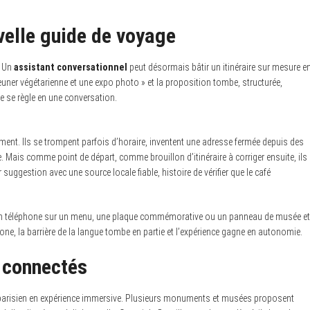
uvelle guide de voyage
. Un
assistant conversationnel
peut désormais bâtir un itinéraire sur mesure e
uner végétarienne et une expo photo » et la proposition tombe, structurée,
e se règle en une conversation.
rement. Ils se trompent parfois d’horaire, inventent une adresse fermée depuis des
is comme point de départ, comme brouillon d’itinéraire à corriger ensuite, ils
r suggestion avec une source locale fiable, histoire de vérifier que le café
on téléphone sur un menu, une plaque commémorative ou un panneau de musée et
one, la barrière de la langue tombe en partie et l’expérience gagne en autonomie.
 connectés
parisien en expérience immersive. Plusieurs monuments et musées proposent