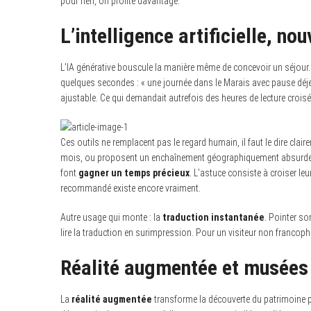
pour rien, on profite davantage.
L’intelligence artificielle, no
L’IA générative bouscule la manière même de concevoir un séjour
quelques secondes : « une journée dans le Marais avec pause déje
ajustable. Ce qui demandait autrefois des heures de lecture croisé
Ces outils ne remplacent pas le regard humain, il faut le dire clai
mois, ou proposent un enchaînement géographiquement absurde. Ma
font
gagner un temps précieux
. L’astuce consiste à croiser leu
recommandé existe encore vraiment.
Autre usage qui monte : la
traduction instantanée
. Pointer s
lire la traduction en surimpression. Pour un visiteur non francoph
Réalité augmentée et musées
La
réalité augmentée
transforme la découverte du patrimoine 