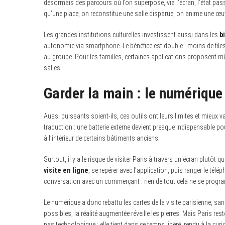
désormais des parcours où l’on superpose, via l’écran, l’état passé d
qu’une place, on reconstitue une salle disparue, on anime une œu
Les grandes institutions culturelles investissent aussi dans les
b
autonomie via smartphone. Le bénéfice est double : moins de files 
au groupe. Pour les familles, certaines applications proposent m
salles.
Garder la main : le numérique 
Aussi puissants soient-ils, ces outils ont leurs limites et mieux v
traduction : une batterie externe devient presque indispensable po
à l’intérieur de certains bâtiments anciens.
Surtout, il y a le risque de visiter Paris à travers un écran plutôt 
visite en ligne
, se repérer avec l’application, puis ranger le télé
conversation avec un commerçant : rien de tout cela ne se progra
Le numérique a donc rebattu les cartes de la visite parisienne, sans 
possibles, la réalité augmentée réveille les pierres. Mais Paris reste
pas technologique : elle tient dans ce temps libéré, rendu à la curios