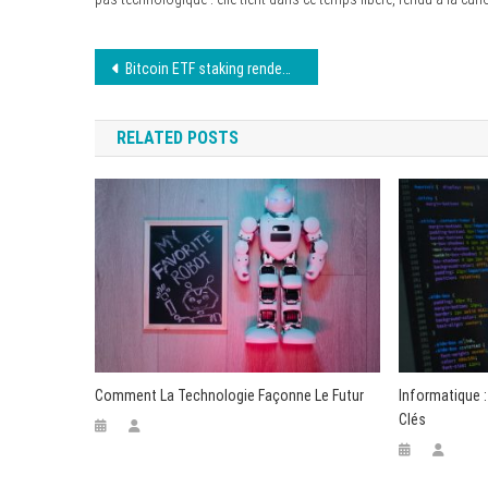
Navigation
Bitcoin ETF staking rendement 2026 : ce que vous gagnez vraiment
de
RELATED POSTS
l’article
Comment La Technologie Façonne Le Futur
Informatique 
Clés