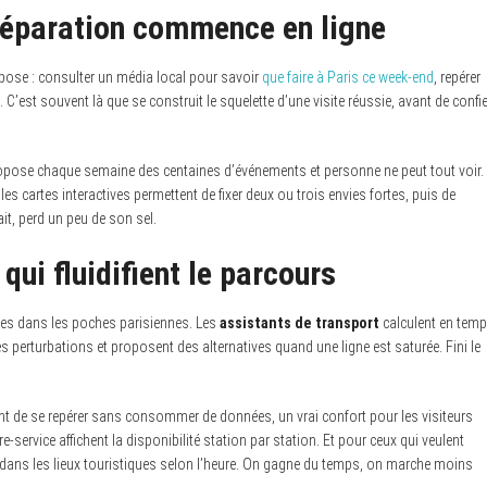
 préparation commence en ligne
mpose : consulter un média local pour savoir
que faire à Paris ce week-end
, repérer
. C’est souvent là que se construit le squelette d’une visite réussie, avant de confie
 propose chaque semaine des centaines d’événements et personne ne peut tout voir.
 les cartes interactives permettent de fixer deux ou trois envies fortes, puis de
sait, perd un peu de son sel.
qui fluidifient le parcours
les dans les poches parisiennes. Les
assistants de transport
calculent en tem
les perturbations et proposent des alternatives quand une ligne est saturée. Fini le
ent de se repérer sans consommer de données, un vrai confort pour les visiteurs
re-service affichent la disponibilité station par station. Et pour ceux qui veulent
ue dans les lieux touristiques selon l’heure. On gagne du temps, on marche moins