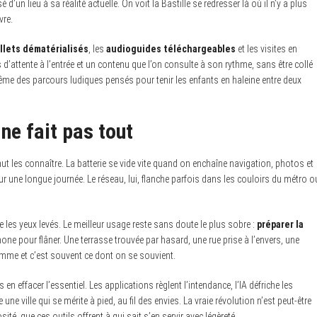
’un lieu à sa réalité actuelle. On voit la Bastille se redresser là où il n’y a plus
vre.
illets dématérialisés
, les
audioguides téléchargeables
et les visites en
d’attente à l’entrée et un contenu que l’on consulte à son rythme, sans être collé
ême des parcours ludiques pensés pour tenir les enfants en haleine entre deux
ne fait pas tout
aut les connaître. La batterie se vide vite quand on enchaîne navigation, photos et
ur une longue journée. Le réseau, lui, flanche parfois dans les couloirs du métro o
que les yeux levés. Le meilleur usage reste sans doute le plus sobre :
préparer la
phone pour flâner. Une terrasse trouvée par hasard, une rue prise à l’envers, une
mme et c’est souvent ce dont on se souvient.
en effacer l’essentiel. Les applications règlent l’intendance, l’IA défriche les
 une ville qui se mérite à pied, au fil des envies. La vraie révolution n’est peut-être
ité, que ces outils offrent à qui sait s’en servir avec légèreté.