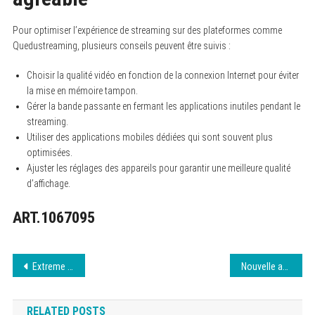
Pour optimiser l’expérience de streaming sur des plateformes comme
Quedustreaming, plusieurs conseils peuvent être suivis :
Choisir la qualité vidéo en fonction de la connexion Internet pour éviter
la mise en mémoire tampon.
Gérer la bande passante en fermant les applications inutiles pendant le
streaming.
Utiliser des applications mobiles dédiées qui sont souvent plus
optimisées.
Ajuster les réglages des appareils pour garantir une meilleure qualité
d’affichage.
ART.1067095
Navigation
Extreme Down, le guide des adresses actuelles
Nouvelle adresse Extreme Download : fait le 7 août 2026
de
RELATED POSTS