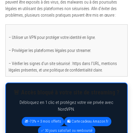
peuvent être exposés à des virus, des malwares ou à des poursuites
légales en utilisant des plateformes non sécurisées. Afin d’éviter des
problèmes, plusieurs conseils pratiques peuvent être mis en œuvre :
– Utiliser un VPN pour protéger votre identité en ligne.
– Privilégier les plateformes légales pour streamer.
– Vérifier les signes d’un site sécurisé : https dans l’URL, mentions
légales présentes, et une politique de confidentialité claire.
🚨 Accès bloqué à votre site de streaming ?
Débloquez en 1 clic et protégez votre vie privée avec
NordVPN.
🎁 -73% + 3 mois offerts
🛍️ Carte cadeau Amazon.fr
✅ 30 jours satisfait ou remboursé