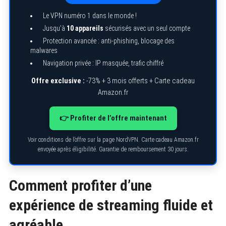
Le VPN numéro 1 dans le monde !
Jusqu’à
10 appareils
sécurisés avec un seul compte
Protection avancée : anti-phishing, blocage des
malwares
Navigation privée : IP masquée, trafic chiffré
Offre exclusive :
-73% + 3 mois offerts + Carte cadeau
Amazon.fr
👉 Profiter de l’offre maintenant
Voir conditions de l’offre sur la page NordVPN. Carte cadeau Amazon.fr
envoyée après éligibilité. Garantie de remboursement 30 jours.
Comment profiter d’une
expérience de streaming fluide et
agréable