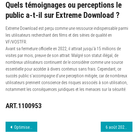
Quels témoignages ou perceptions le
public a-t-il sur Extreme Download ?
Extreme Download est perçu comme une ressource indispensable parmi
les utilisateurs recherchant des films et des séries de qualité en
VF/VOSTFR.
Avant sa fermeture officielle en 2022, il attirait jusqu’à 15 millions de
visites par mois, preuve de son attrait. Malgré son statut illégal, de
nombreux utilisateurs continuent de le considérer comme une source
essentielle pour accéder à divers contenus sans frais. Cependant, ce
succès public s’accompagne d’une perception mitigée, car de nombreux
utilisateurs prennent conscience des risques associés à son utilisation,
notamment les conséquences juridiques et les menaces sur la sécurité.
ART.1100953
Navigation
Optimisez vos téléchargements avec ces conseils
6 août 2026 DPStream : légal ou illégal ?