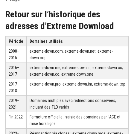
Retour sur l’historique des
adresses d’Extreme Download
Période
Domaines utilisés
2008–
extreme-down.com, extreme-down.net, extreme-
2015
down.org
2016–
extreme-down.me, extreme-down.in, extreme-down.cc,
2017
extreme-down.co, extreme-down.one
2017–
extreme-down.pro, extreme-down.im, extreme-down.top
2018
2019–
Domaines multiples avec redirections conservées,
2021
incluant des TLD variés
Fin 2022
Fermeture officielle : saisie des domaines par l’ACE et
mise hors ligne
2023–
Réapparition via clones : extreme-down.moe, extreme-