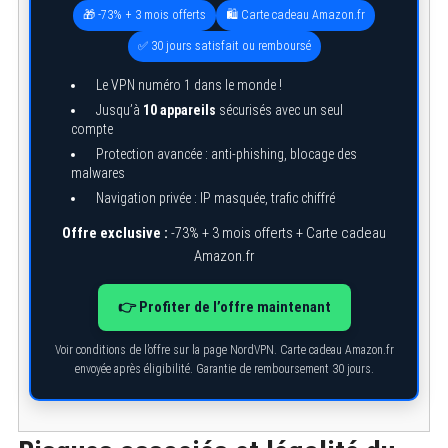
🎁 -73% + 3 mois offerts
🛍️ Carte cadeau Amazon.fr
✅ 30 jours satisfait ou remboursé
Le VPN numéro 1 dans le monde !
Jusqu’à
10 appareils
sécurisés avec un seul
compte
Protection avancée : anti-phishing, blocage des
malwares
Navigation privée : IP masquée, trafic chiffré
Offre exclusive :
-73% + 3 mois offerts + Carte cadeau
Amazon.fr
👉 Profiter de l’offre maintenant
Voir conditions de l’offre sur la page NordVPN. Carte cadeau Amazon.fr
envoyée après éligibilité. Garantie de remboursement 30 jours.