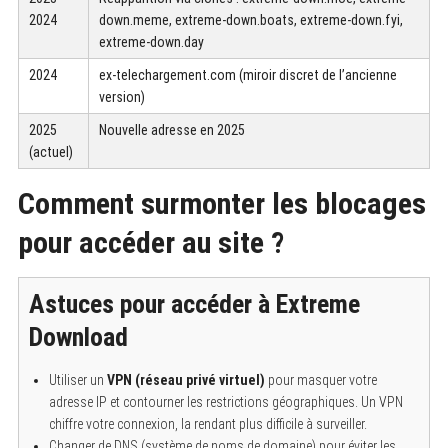
2024
down.meme, extreme-down.boats, extreme-down.fyi,
extreme-down.day
2024
ex-telechargement.com (miroir discret de l’ancienne
version)
2025
Nouvelle adresse en 2025
(actuel)
Comment surmonter les blocages
pour accéder au site ?
Astuces pour accéder à Extreme
Download
Utiliser un
VPN (réseau privé virtuel)
pour masquer votre
adresse IP et contourner les restrictions géographiques. Un VPN
chiffre votre connexion, la rendant plus difficile à surveiller.
Changer de DNS (système de noms de domaine) pour éviter les