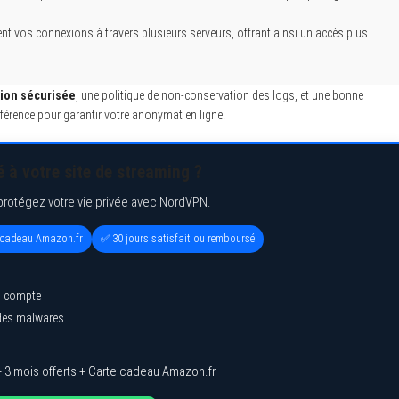
nt vos connexions à travers plusieurs serveurs, offrant ainsi un accès plus
ion sécurisée
, une politique de non-conservation des logs, et une bonne
fférence pour garantir votre anonymat en ligne.
 à votre site de streaming ?
protégez votre vie privée avec NordVPN.
e cadeau Amazon.fr
✅ 30 jours satisfait ou remboursé
l compte
 des malwares
 3 mois offerts + Carte cadeau Amazon.fr