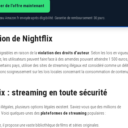
ter de l’offre maintenant
deau Amazon.fr envoyée après éligibilité. Garantie de remboursement 30 jours.
ion de Nightflix
ligeables en raison de la
violation des droits d’auteur
. Selon les lois en vigueu
, les utilisateurs peuvent faire face à des amendes pouvant atteindre 1 500 euros
rtains pays, utiliser des sites de streaming illégaux est considéré comme un délit
 donc soigneusement sur les lois locales concernant la consommation de conten
ix : streaming en toute sécurité
illégales, plusieurs options légales existent. Saviez-vous que des millions de
 ? Voici quelques-unes des
plateformes de streaming
populaires :
l propose une vaste bibliothèque de films et séries originales.