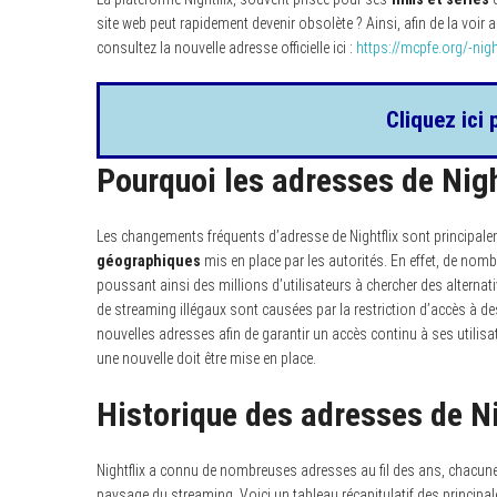
site web peut rapidement devenir obsolète ? Ainsi, afin de la voir a
consultez la nouvelle adresse officielle ici :
https://mcpfe.org/-night
Cliquez ici 
Pourquoi les adresses de Nigh
Les changements fréquents d’adresse de Nightflix sont principale
géographiques
mis en place par les autorités. En effet, de nomb
poussant ainsi des millions d’utilisateurs à chercher des alternat
de streaming illégaux sont causées par la restriction d’accès à 
nouvelles adresses afin de garantir un accès continu à ses utilisate
une nouvelle doit être mise en place.
Historique des adresses de Ni
Nightflix a connu de nombreuses adresses au fil des ans, chacune a
paysage du streaming. Voici un tableau récapitulatif des principal