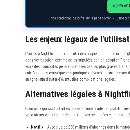
👉 Profi
Voir conditions de l’offre sur la page NordVPN. Carte ca
Les enjeux légaux de l’utilisat
L’accès à Nightflix peut comporter des risques juridiques non nég
dans votre région, comme celles stipulées par la Hadopi en France
voire des poursuites pénales dans les cas les plus graves. Dans ce
entraînant des conséquences juridiques sévères. Informez-vous
en ligne, afin d’éviter d’éventuelles complications légales.
Alternatives légales à Nightfl
Pour ceux qui souhaitent échapper à l’incertitude des plateformes 
spectateurs optent pour des alternatives sécurisées chaque jour
Netflix
– Avec plus de 230 millions d’abonnés dans le monde, i