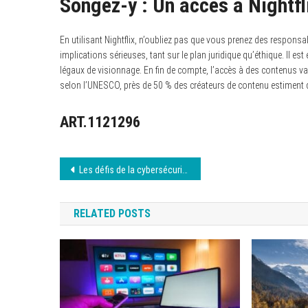
Songez-y : Un accès à Nightfl
En utilisant Nightflix, n’oubliez pas que vous prenez des respon
implications sérieuses, tant sur le plan juridique qu’éthique. Il est
légaux de visionnage. En fin de compte, l’accès à des contenus varié
selon l’UNESCO, près de 50 % des créateurs de contenu estiment qu
ART.1121296
Navigation
Les défis de la cybersécurité aujourd’hui
de
RELATED POSTS
l’article