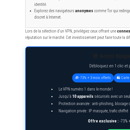
identité.
Explorez des navigateurs
anonymes
comme Tor qui redirige
discret à Internet.
Lors de la sélection d’un VPN, privilégiez ceux offrant une
connex
réputation sur le marché. Cet investissement peut faire toute la di
🚨 Accès bloqué
Débloquez en 1 clic et 
🎁 -73% + 3 mois offerts
🛍️ Cart
Le VPN numéro 1 dans le monde !
Jusqu’à
10 appareils
sécurisés avec un seu
Protection avancée : anti-phishing, blocage
Navigation privée : IP masquée, trafic chiffré
Offre exclusive :
-73% +