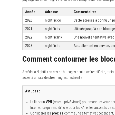
Année
Adresse
Commentaires
2020
nightflix.co
Cette adresse a connu un pic
2021
nightflix.tv
Utilisée jusqu’à son blocage,
2022
nightflix.link
Une nouvelle tentative avec
2023
nightflix.to
Actuellement en service, pen
Comment contourner les bloca
Accéder à Nightflix en cas de blocages peut s’avérer difficile, ma
accès à un site de streaming est restreint ?
Astuces :
Utilisez un
VPN
(réseau privé virtuel) pour masquer votre a
Internet, ce qui rend difficile pour les FAI et les autorités de s
Considérez les
proxies
comme une alternative ; cependant, 