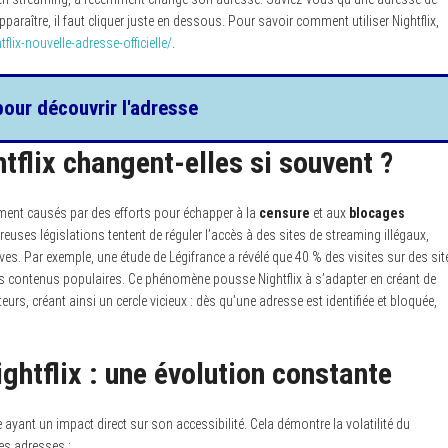
pparaître, il faut cliquer juste en dessous. Pour savoir comment utiliser Nightflix,
flix-nouvelle-adresse-officielle/
.
pour découvrir l'adresse
tflix changent-elles si souvent ?
ment causés par des efforts pour échapper à la
censure
et aux
blocages
reuses législations tentent de réguler l’accès à des sites de streaming illégaux,
ives. Par exemple, une étude de Légifrance a révélé que 40 % des visites sur des sit
des contenus populaires. Ce phénomène pousse Nightflix à s’adapter en créant de
urs, créant ainsi un cercle vicieux : dès qu’une adresse est identifiée et bloquée,
ghtflix : une évolution constante
yant un impact direct sur son accessibilité. Cela démontre la volatilité du
es adresses :