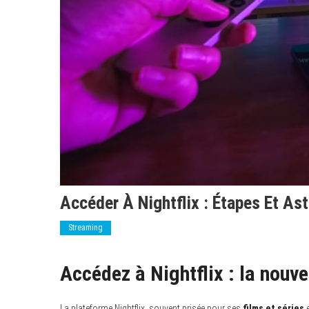
Accéder À Nightflix : Étapes Et As
Streaming
Accédez à Nightflix : la nouve
La plateforme Nightflix, souvent prisée pour ses
films et séries
e