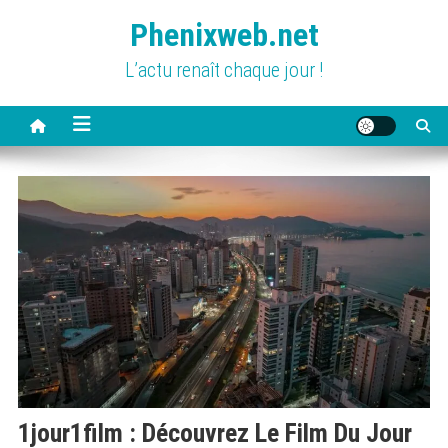
Skip
Phenixweb.net
to
content
L’actu renaît chaque jour !
1jour1film : Découvrez Le Film Du Jour