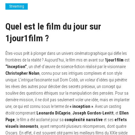
Streaming
Quel est le film du jour sur
1jour1film ?
Êtes-vous prêt à plonger dans un univers cinématographique qui défie les
frontières de la réalité ? Aujourd’hui, le film mis en avant sur
1jour1film
est
“Inception”
, un chef-d’œuvre de science-fiction réalisé par le visionnaire
Christopher Nolan
, connu pour ses intrigues complexes et son style
unique. L’intrigue fascinante suit Dom Cobb, un voleur d’idées qui pénètre
les rêves des autres pour dérober des secrets précieux, un concept qui
soulève des questions éthiques sur la manipulation des pensées. Pour sa
dernière mission, il ne doit pas seulement voler une idée, mais en implanter
une, ce qui est connu sous le terme de
« inception »
. Avec un casting
étoilé comprenant
Leonardo DiCaprio
,
Joseph Gordon-Levitt
, et
Ellen
Page
, le film a été acclamé pour sa
complexité narrative
et ses
effets
visuels innovants
, ayant remporté plusieurs récompenses, dont quatre
Oscars. En effet, il est souvent cité parmi les meilleurs films du XXIe siècle