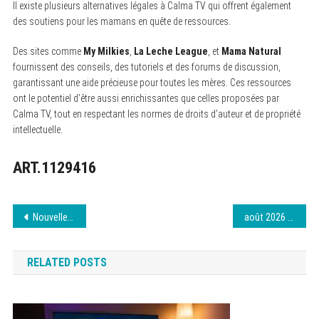
Il existe plusieurs alternatives légales à Calma TV qui offrent également
des soutiens pour les mamans en quête de ressources.
Des sites comme
My Milkies
,
La Leche League
, et
Mama Natural
fournissent des conseils, des tutoriels et des forums de discussion,
garantissant une aide précieuse pour toutes les mères. Ces ressources
ont le potentiel d’être aussi enrichissantes que celles proposées par
Calma TV, tout en respectant les normes de droits d’auteur et de propriété
intellectuelle.
ART.1129416
Navigation
Nouvelle adresse Wiflix – Suivez les mises à jour
août 2026 Darkiworld : changements d’adresse
de
RELATED POSTS
l’article