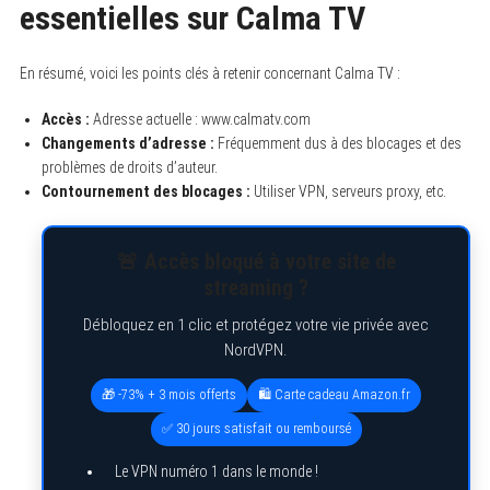
essentielles sur Calma TV
En résumé, voici les points clés à retenir concernant Calma TV :
Accès :
Adresse actuelle : www.calmatv.com
Changements d’adresse :
Fréquemment dus à des blocages et des
problèmes de droits d’auteur.
Contournement des blocages :
Utiliser VPN, serveurs proxy, etc.
🚨 Accès bloqué à votre site de
streaming ?
Débloquez en 1 clic et protégez votre vie privée avec
NordVPN.
🎁 -73% + 3 mois offerts
🛍️ Carte cadeau Amazon.fr
✅ 30 jours satisfait ou remboursé
Le VPN numéro 1 dans le monde !