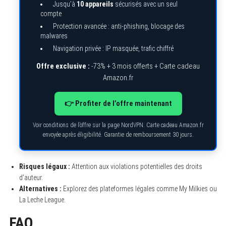
Jusqu’à
10 appareils
sécurisés avec un seul
compte
Protection avancée : anti-phishing, blocage des
malwares
Navigation privée : IP masquée, trafic chiffré
Offre exclusive :
-73% + 3 mois offerts + Carte cadeau
Amazon.fr
👉 Profiter de l’offre maintenant
Voir conditions de l’offre sur la page NordVPN. Carte cadeau Amazon.fr
envoyée après éligibilité. Garantie de remboursement 30 jours.
Risques légaux :
Attention aux violations potentielles des droits
d’auteur.
Alternatives :
Explorez des plateformes légales comme My Milkies ou
La Leche League.
FAQ