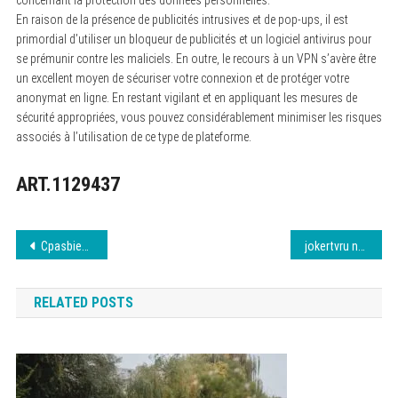
En raison de la présence de publicités intrusives et de pop-ups, il est
primordial d’utiliser un bloqueur de publicités et un logiciel antivirus pour
se prémunir contre les maliciels. En outre, le recours à un VPN s’avère être
un excellent moyen de sécuriser votre connexion et de protéger votre
anonymat en ligne. En restant vigilant et en appliquant les mesures de
sécurité appropriées, vous pouvez considérablement minimiser les risques
associés à l’utilisation de ce type de plateforme.
ART.1129437
Navigation
Cpasbien : Téléchargement Sécurisé 8 août 2026
jokertvru nouvelle adresse : retrouvez-la ici
de
RELATED POSTS
l’article