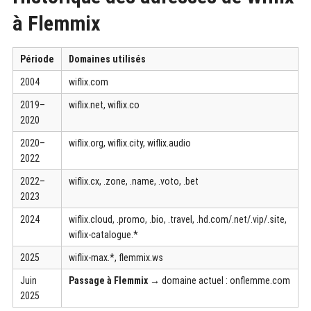
à Flemmix
Période
Domaines utilisés
2004
wiflix.com
2019–
wiflix.net, wiflix.co
2020
2020–
wiflix.org, wiflix.city, wiflix.audio
2022
2022–
wiflix.cx, .zone, .name, .voto, .bet
2023
2024
wiflix.cloud, .promo, .bio, .travel, .hd.com/.net/.vip/.site,
wiflix-catalogue.*
2025
wiflix-max.*, flemmix.ws
Juin
Passage à Flemmix
→ domaine actuel : onflemme.com
2025