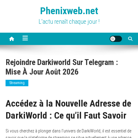
Skip
Phenixweb.net
to
content
L’actu renaît chaque jour !
Rejoindre Darkiworld Sur Telegram :
Mise À Jour Août 2026
Streaming
Accédez à la Nouvelle Adresse de
DarkiWorld : Ce qu’il Faut Savoir
Si vous cherchez à plonger dans l’univers de DarkiWorld, il est essentiel de
savoir que la plateforme de streaming se situe actuellement à une adresse