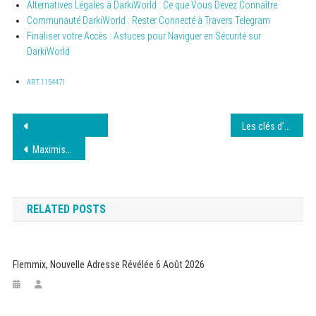
Alternatives Légales à DarkiWorld : Ce que Vous Devez Connaître
Communauté DarkiWorld : Rester Connecté à Travers Telegram
Finaliser votre Accès : Astuces pour Naviguer en Sécurité sur
DarkiWorld
ART.1154471
Navigation
Les clés d’un SEA performant et rentable
de
Maximisez votre impact grâce au marketing digital
l’article
RELATED POSTS
Flemmix, Nouvelle Adresse Révélée 6 Août 2026