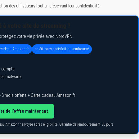
on des utilisateurs tout en préservant leur confidentialité.
 à votre site de streaming ?
protégez votre vie privée avec NordVPN.
e cadeau Amazon.fr
✅ 30 jours satisfait ou remboursé
l compte
 des malwares
 3 mois offerts + Carte cadeau Amazon.fr
ter de l’offre maintenant
deau Amazon.fr envoyée après éligibilité. Garantie de remboursement 30 jours.