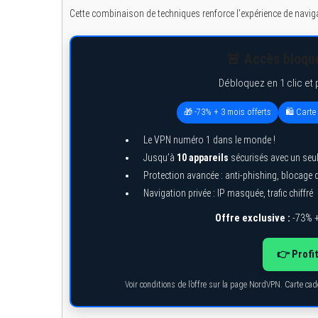
Cette combinaison de techniques renforce l’expérience de navigati
🚨 Accès bloqué
Débloquez en 1 clic et 
🎁 -73% + 3 mois offerts
🛍️ Cart
Le VPN numéro 1 dans le monde !
Jusqu’à
10 appareils
sécurisés avec un seu
Protection avancée : anti-phishing, blocage
Navigation privée : IP masquée, trafic chiffré
Offre exclusive :
-73% +
👉 Profi
Voir conditions de l’offre sur la page NordVPN. Carte ca