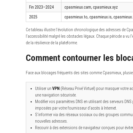
Fin 2023–2024
cpasmieux.cam, cpasmieux.xyz
2025
cpasmieux.to, cpasmieux.is, cpasmieux.i
Ce tableau illustre l’évolution chronologique des adresses de Cp
l’accessibilité malgré les obstacles légaux. Chaque période a vu 
de la résilience de la plateforme.
Comment contourner les bloc
Face aux blocages fréquents des sites comme Cpasmieux, plusieu
Utiliser un
VPN
(Réseau Privé Virtuel) pour masquer votre ad
une navigation sécurisée.
Modifier vos paramètres DNS en utilisant des serveurs DNS p
imposées par votre fournisseur d’accès à Internet.
S’informer via des réseaux sociaux ou des groupes communs
nouvelles adresses.
Recourir à des extensions de navigateur conçues pour évite