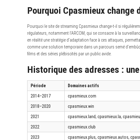
Pourquoi Cpasmieux change d
Pourquoi le site de streaming Cpasmieux change-t-il si régulièrem
régulateurs, notamment l’ARCOM, qui se consacre à la surveillan
en réalité une stratégie d’adaptation face à ces attaques, perme
comme une solution temporaire dans un parcours semé d’embûches,
films et des séries plébiscités par un public avide.
Historique des adresses : une
Période
Domaines actifs
2014–2017
cpasmieux.com
2018–2020
cpasmieux.win
2021
cpasmieux.land, cpasmieux.la, cpasmieu
2022
cpasmieux.club
2023
cpasmieux.plus, cpasmieux.autos, cpas