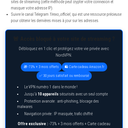
sites de streaming (cette méthode peut crypter votre connexion et
masquer votre adresse IP).
Suivre le canal Telegram
Tirexo_officiel
, qui est une ressource précieuse
pour obtenir les dernières mises à jour sur les adresses.
🚨 Accès bloqué à votre site de streaming ?
Débloquez en 1 clic et protégez votre vie privée avec
NordVPN.
🎁 -73% + 3 mois offerts
🛍️ Carte cadeau Amazon.fr
✅ 30 jours satisfait ou remboursé
Le VPN numéro 1 dans le monde !
Jusqu’à
10 appareils
sécurisés avec un seul compte
Protection avancée : anti-phishing, blocage des
malwares
Navigation privée : IP masquée, trafic chiffré
Offre exclusive :
-73% + 3 mois offerts + Carte cadeau