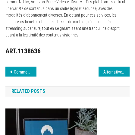
comme Netflix, Amazon Prime Video et Disney+. Ces plateformes offrent
une variété de contenus dans un cadre légal et sécurisé, avec des
modalités d’abonnement diverses. En optant pour ces services, les
utilisateurs bénéficient d’une richesse de contenu, d’une qualité de
streaming supérieure, tout en se garantissant une tranquillité d’esprit
quant à la légitimité des contenus visionnés.
ART.1138636
Navigation
Comment convertir YouTube en MP3 gratuit et rapide ?
Alternatives sécurisées à Darkiworld à explorer
de
RELATED POSTS
l’article