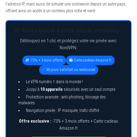
l’adresse IP, mais aussi de simuler une connexion depuis un autre pays,
offrant ainsi un accès à un contenu plus riche et varié.
🚨 Accès bloqué à votre site de streaming ?
Débloquez en 1 clic et protégez votre vie privée avec
NordVPN.
🎁 -73% + 3 mois offerts
🛍️ Carte cadeau Amazon.fr
✅ 30 jours satisfait ou remboursé
Le VPN numéro 1 dans le monde !
Jusqu’à
10 appareils
sécurisés avec un seul compte
Protection avancée : anti-phishing, blocage des
malwares
Navigation privée : IP masquée, trafic chiffré
Offre exclusive :
-73% + 3 mois offerts + Carte cadeau
Amazon.fr