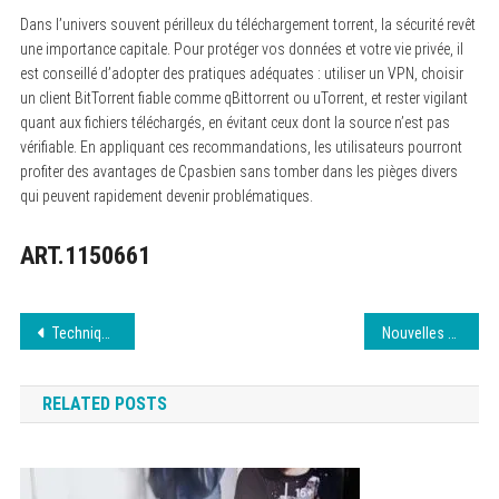
Dans l’univers souvent périlleux du téléchargement torrent, la sécurité revêt
une importance capitale. Pour protéger vos données et votre vie privée, il
est conseillé d’adopter des pratiques adéquates : utiliser un VPN, choisir
un client BitTorrent fiable comme qBittorrent ou uTorrent, et rester vigilant
quant aux fichiers téléchargés, en évitant ceux dont la source n’est pas
vérifiable. En appliquant ces recommandations, les utilisateurs pourront
profiter des avantages de Cpasbien sans tomber dans les pièges divers
qui peuvent rapidement devenir problématiques.
ART.1150661
Navigation
Techniques avancées pour réussir en SEO
Nouvelles technologies IA : réinventer le recrutement
de
RELATED POSTS
l’article