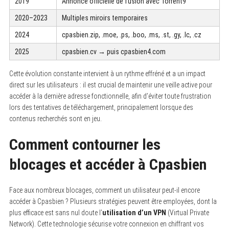
2019
Annonce officielle de fusion avec Torrent9
2020–2023
Multiples miroirs temporaires
2024
cpasbien.zip, .moe, .ps, .boo, .ms, .st, .gy, .lc, .cz
2025
cpasbien.cv → puis cpasbien4.com
Cette évolution constante intervient à un rythme effréné et a un impact
direct sur les utilisateurs : il est crucial de maintenir une veille active pour
accéder à la dernière adresse fonctionnelle, afin d’éviter toute frustration
lors des tentatives de téléchargement, principalement lorsque des
contenus recherchés sont en jeu.
Comment contourner les
blocages et accéder à Cpasbien
Face aux nombreux blocages, comment un utilisateur peut-il encore
accéder à Cpasbien ? Plusieurs stratégies peuvent être employées, dont la
plus efficace est sans nul doute l’
utilisation d’un VPN
(Virtual Private
Network). Cette technologie sécurise votre connexion en chiffrant vos