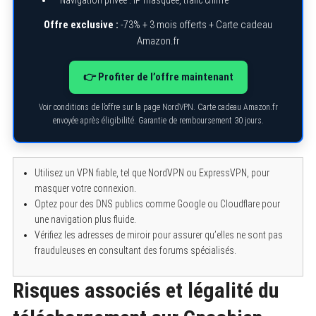
Navigation privée : IP masquée, trafic chiffré
Offre exclusive :
-73% + 3 mois offerts + Carte cadeau
Amazon.fr
👉 Profiter de l’offre maintenant
Voir conditions de l’offre sur la page NordVPN. Carte cadeau Amazon.fr
envoyée après éligibilité. Garantie de remboursement 30 jours.
Utilisez un VPN fiable, tel que NordVPN ou ExpressVPN, pour
masquer votre connexion.
Optez pour des DNS publics comme Google ou Cloudflare pour
une navigation plus fluide.
Vérifiez les adresses de miroir pour assurer qu’elles ne sont pas
frauduleuses en consultant des forums spécialisés.
Risques associés et légalité du