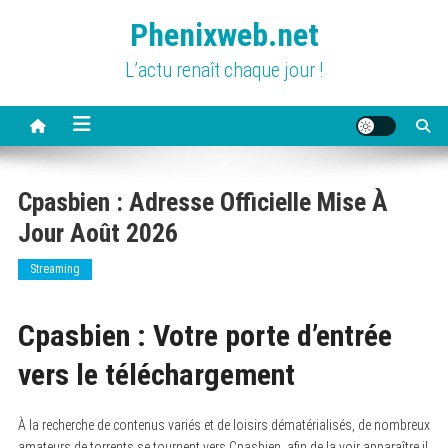
Skip
Phenixweb.net
to
content
L’actu renaît chaque jour !
Cpasbien : Adresse Officielle Mise À
Jour Août 2026
Streaming
Cpasbien : Votre porte d’entrée
vers le téléchargement
À la recherche de contenus variés et de loisirs dématérialisés, de nombreux
amateurs de torrents se tournent vers Cpasbien, afin de la voir apparaître il