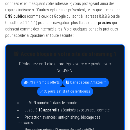
données et en masquant votre adresse IP, vous protégeant ainsi des
regards indiscrets. D’autres options se présentent, telles que l’emploi de
DNS publics
(comme ceux de Google qui sont à l’adresse 8.8.8.8 ou de
Cloudflare à 1.1.1.1) pour une navigation plus fluide ou de
proxies
qui
agissent comme des intermédiaires. Voici quelques conseils pratiques
pour accéder à Cpasbien en toute sécurité :
🚨 Accès bloqué à votre site de streaming ?
Débloquez en 1 clic et protégez votre vie privée avec
NordVPN.
🎁 -73% + 3 mois offerts
🛍️ Carte cadeau Amazon.fr
✅ 30 jours satisfait ou remboursé
Le VPN numéro 1 dans le monde !
Jusqu’à
10 appareils
sécurisés avec un seul compte
Protection avancée : anti-phishing, blocage des
malwares