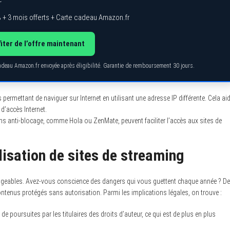
 + 3 mois offerts + Carte cadeau Amazon.fr
iter de l’offre maintenant
cadeau Amazon.fr envoyée après éligibilité. Garantie de remboursement 30 jours.
rmettant de naviguer sur Internet en utilisant une adresse IP différente. Cela ai
d’accès Internet.
ons anti-blocage, comme Hola ou ZenMate, peuvent faciliter l’accès aux sites de
lisation de sites de streaming
ligeables. Avez-vous conscience des dangers qui vous guettent chaque année ? De
ntenus protégés sans autorisation. Parmi les implications légales, on trouve :
t de poursuites par les titulaires des droits d’auteur, ce qui est de plus en plus