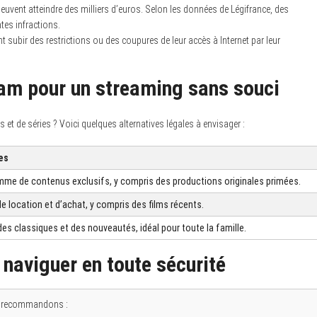
vent atteindre des milliers d’euros. Selon les données de Légifrance, des
es infractions.
t subir des restrictions ou des coupures de leur accès à Internet par leur
eam pour un streaming sans souci
ms et de séries ? Voici quelques alternatives légales à envisager :
es
mme de contenus exclusifs, y compris des productions originales primées.
e location et d’achat, y compris des films récents.
es classiques et des nouveautés, idéal pour toute la famille.
 naviguer en toute sécurité
us recommandons :