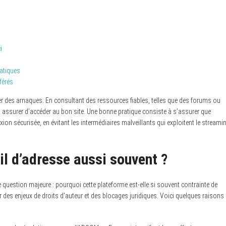
i
ratiques
férés
éviter des arnaques. En consultant des ressources fiables, telles que des forums ou
assurer d’accéder au bon site. Une bonne pratique consiste à s’assurer que
ion sécurisée, en évitant les intermédiaires malveillants qui exploitent le streami
l d’adresse aussi souvent ?
uestion majeure : pourquoi cette plateforme est-elle si souvent contrainte de
des enjeux de droits d’auteur et des blocages juridiques. Voici quelques raisons