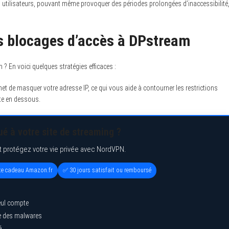
es utilisateurs, pouvant même provoquer des périodes prolongées d’inaccessibilité
es blocages d’accès à DPstream
? En voici quelques stratégies efficaces :
et de masquer votre adresse IP, ce qui vous aide à contourner les restrictions
ste en dessous.
é à votre site de streaming ?
t protégez votre vie privée avec NordVPN.
rte cadeau Amazon.fr
✅ 30 jours satisfait ou remboursé
eul compte
ge des malwares
é