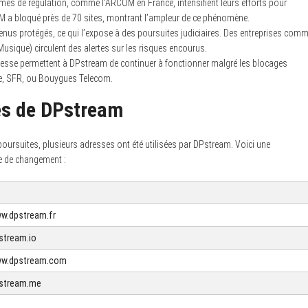
es de régulation, comme l’ARCOM en France, intensifient leurs efforts pour
OM a bloqué près de 70 sites, montrant l’ampleur de ce phénomène.
nus protégés, ce qui l’expose à des poursuites judiciaires. Des entreprises com
sique) circulent des alertes sur les risques encourus.
sse permettent à DPstream de continuer à fonctionner malgré les blocages
e, SFR, ou Bouygues Telecom.
es de DPstream
 poursuites, plusieurs adresses ont été utilisées par DPstream. Voici une
e de changement :
ww.dpstream.fr
pstream.io
www.dpstream.com
pstream.me