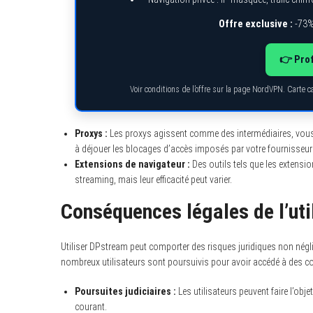
Offre exclusive :
-73%
👉 Prof
Voir conditions de l’offre sur la page NordVPN. Carte 
Proxys :
Les proxys agissent comme des intermédiaires, vous pe
à déjouer les blocages d’accès imposés par votre fournisseur 
Extensions de navigateur :
Des outils tels que les extensi
streaming, mais leur efficacité peut varier.
Conséquences légales de l’uti
Utiliser DPstream peut comporter des risques juridiques non nég
nombreux utilisateurs sont poursuivis pour avoir accédé à des co
Poursuites judiciaires :
Les utilisateurs peuvent faire l’obje
courant.