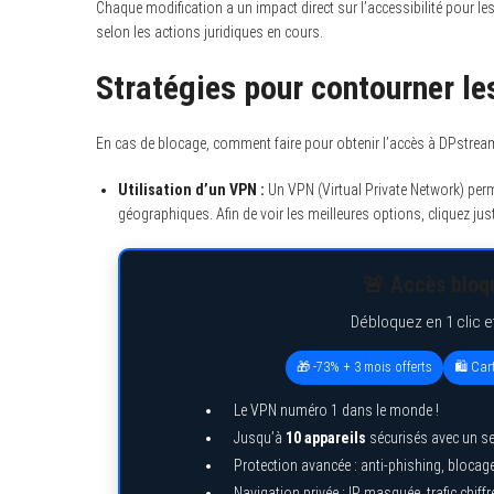
Chaque modification a un impact direct sur l’accessibilité pour l
selon les actions juridiques en cours.
Stratégies pour contourner l
En cas de blocage, comment faire pour obtenir l’accès à DPstream 
Utilisation d’un VPN :
Un VPN (Virtual Private Network) perm
géographiques. Afin de voir les meilleures options, cliquez ju
🚨 Accès bloqu
Débloquez en 1 clic e
🎁 -73% + 3 mois offerts
🛍️ Ca
Le VPN numéro 1 dans le monde !
Jusqu’à
10 appareils
sécurisés avec un s
Protection avancée : anti-phishing, bloca
Navigation privée : IP masquée, trafic chiffr