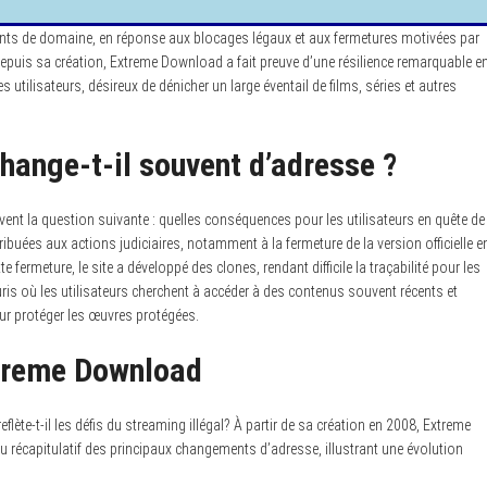
ments de domaine, en réponse aux blocages légaux et aux fermetures motivées par
Depuis sa création, Extreme Download a fait preuve d’une résilience remarquable e
utilisateurs, désireux de dénicher un large éventail de films, séries et autres
ange-t-il souvent d’adresse ?
t la question suivante : quelles conséquences pour les utilisateurs en quête de
buées aux actions judiciaires, notamment à la fermeture de la version officielle e
e fermeture, le site a développé des clones, rendant difficile la traçabilité pour les
ris où les utilisateurs cherchent à accéder à des contenus souvent récents et
our protéger les œuvres protégées.
xtreme Download
ète-t-il les défis du streaming illégal? À partir de sa création en 2008, Extreme
récapitulatif des principaux changements d’adresse, illustrant une évolution