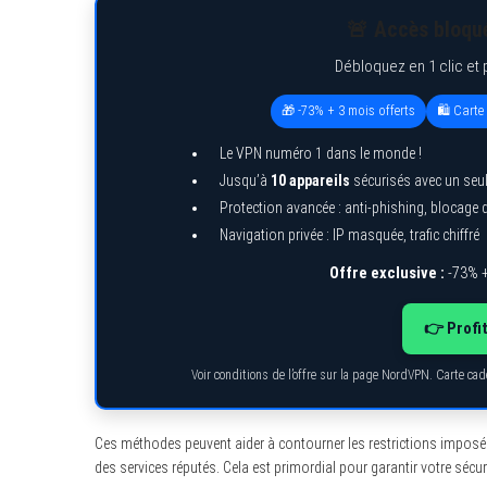
🚨 Accès bloqué
Débloquez en 1 clic et 
🎁 -73% + 3 mois offerts
🛍️ Cart
Le VPN numéro 1 dans le monde !
Jusqu’à
10 appareils
sécurisés avec un seu
Protection avancée : anti-phishing, blocage
Navigation privée : IP masquée, trafic chiffré
Offre exclusive :
-73% +
👉 Profi
Voir conditions de l’offre sur la page NordVPN. Carte ca
Ces méthodes peuvent aider à contourner les restrictions imposée
des services réputés. Cela est primordial pour garantir votre sécu