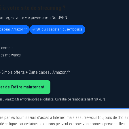
 à votre site de streaming ?
protégez votre vie privée avec NordVPN.
e cadeau Amazon.fr
✅ 30 jours satisfait ou remboursé
l compte
 des malwares
 3 mois offerts + Carte cadeau Amazon.fr
ter de l’offre maintenant
deau Amazon.fr envoyée après éligibilité. Garantie de remboursement 30 jours.
s par les fournisseurs d’accès à Internet, mais assurez-vous toujours de choisir
rité en ligne, car certaines solutions peuvent exposer vos données personnelles.