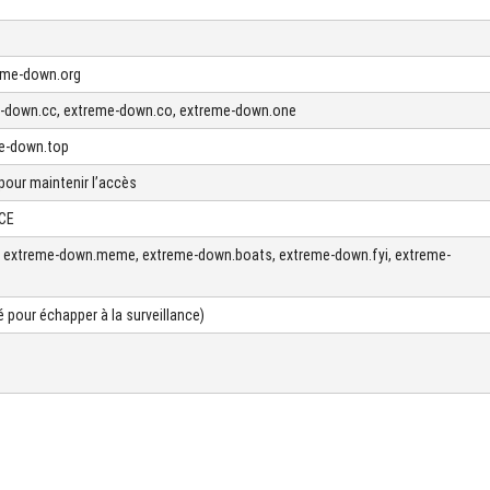
eme-down.org
e-down.cc, extreme-down.co, extreme-down.one
me-down.top
pour maintenir l’accès
ACE
e, extreme-down.meme, extreme-down.boats, extreme-down.fyi, extreme-
 pour échapper à la surveillance)