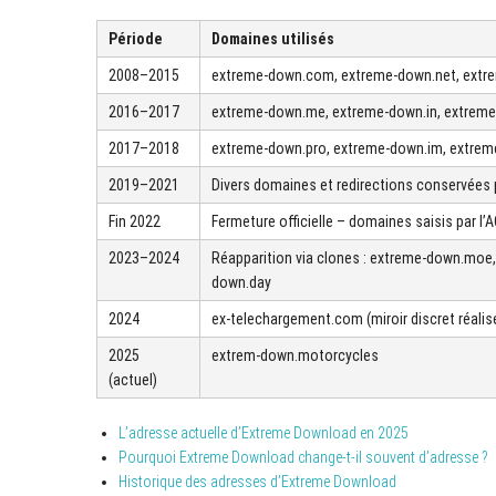
Période
Domaines utilisés
2008–2015
extreme-down.com, extreme-down.net, extr
2016–2017
extreme-down.me, extreme-down.in, extrem
2017–2018
extreme-down.pro, extreme-down.im, extre
2019–2021
Divers domaines et redirections conservées 
Fin 2022
Fermeture officielle – domaines saisis par l’
2023–2024
Réapparition via clones : extreme-down.mo
down.day
2024
ex-telechargement.com (miroir discret réalisé
2025
extrem-down.motorcycles
(actuel)
L’adresse actuelle d’Extreme Download en 2025
Pourquoi Extreme Download change-t-il souvent d’adresse ?
Historique des adresses d’Extreme Download