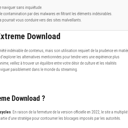
e naviguer sans inquiétude.
de contamination par des malwares en filtrant les éléments indésirables.
a pourrait vous conduire vers des sites malveillants.
à Extreme Download
iété indéniable de contenus, mais son utilisation requiert de la prudence en matiè
t d’explorer les alternatives mentionnées pour tendre vers une expérience plus
ime, veillez à trouver un équilibre entre votre désir de culture et les réalités
naviguer paisiblement dans le monde du streaming.
treme Download ?
cycles
. En raison de la fermeture de la version officielle en 2022, le site a multiplié
partie d’une stratégie pour contourner les blocages imposés par les autorités.