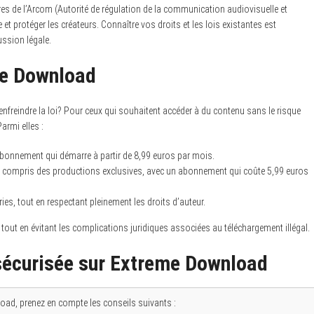
ures de l’Arcom (Autorité de régulation de la communication audiovisuelle et
 et protéger les créateurs. Connaître vos droits et les lois existantes est
ussion légale.
me Download
 enfreindre la loi? Pour ceux qui souhaitent accéder à du contenu sans le risque
Parmi elles :
abonnement qui démarre à partir de 8,99 euros par mois.
 y compris des productions exclusives, avec un abonnement qui coûte 5,99 euros
ies, tout en respectant pleinement les droits d’auteur.
out en évitant les complications juridiques associées au téléchargement illégal.
sécurisée sur Extreme Download
load, prenez en compte les conseils suivants :