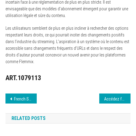
incertain face à une réglementation de plus en plus stricte. Il est
envisageable que des modèles d’abonnement émergent pour garantir une
utilisation légale et sûre du contenu.
Les utilisateurs semblent de plus en plus incliner à rechercher des options
respectant leurs droits, ce qui pourrait inciter des changements positifs
dans l’industrie du streaming. L’aspiration à un système où le contenu est
accessible sans changements fréquents d’URLs et dans le respect des
droits d’auteur pourrait concevoir un nouvel avenir pour les plateformes
comme Flemmix.
ART.1079113
Navigation
French Stream : guide d’accès 8 août 2026
Accédez facilement à Extreme Download ici
de
RELATED POSTS
l’article