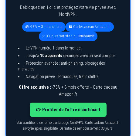
Débloquez en 1 clic et protégez votre vie privée avec
NordVPN.
🎁 -73% + 3 mois offerts
🛍️ Carte cadeau Amazon.fr
✅ 30 jours satisfait ou remboursé
Le VPN numéro 1 dans le monde !
Jusqu’à
10 appareils
sécurisés avec un seul compte
Protection avancée : anti-phishing, blocage des
malwares
Navigation privée : IP masquée, trafic chiffré
Offre exclusive :
-73% + 3 mois offerts + Carte cadeau
Amazon.fr
👉 Profiter de l’offre maintenant
Voir conditions de l’offre sur la page NordVPN. Carte cadeau Amazon.fr
envoyée après éligibilité. Garantie de remboursement 30 jours.