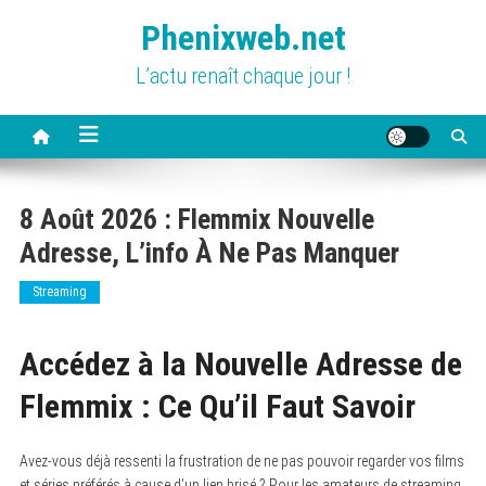
Skip
Phenixweb.net
to
content
L’actu renaît chaque jour !
8 Août 2026 : Flemmix Nouvelle
Adresse, L’info À Ne Pas Manquer
Streaming
Accédez à la Nouvelle Adresse de
Flemmix : Ce Qu’il Faut Savoir
Avez-vous déjà ressenti la frustration de ne pas pouvoir regarder vos films
et séries préférés à cause d’un lien brisé ? Pour les amateurs de streaming,